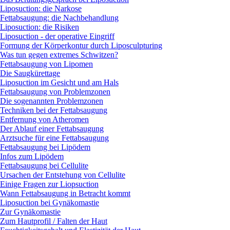
Liposuction: die Narkose
Fettabsaugung: die Nachbehandlung
Liposuction: die Risiken
Liposuction - der operative Eingriff
Formung der Körperkontur durch Liposculpturing
Was tun gegen extremes Schwitzen?
Fettabsaugung von Lipomen
Die Saugkürettage
Liposuction im Gesicht und am Hals
Fettabsaugung von Problemzonen
Die sogenannten Problemzonen
Techniken bei der Fettabsaugung
Entfernung von Atheromen
Der Ablauf einer Fettabsaugung
Arztsuche für eine Fettabsaugung
Fettabsaugung bei Lipödem
Infos zum Lipödem
Fettabsaugung bei Cellulite
Ursachen der Entstehung von Cellulite
Einige Fragen zur Liopsuction
Wann Fettabsaugung in Betracht kommt
Liposuction bei Gynäkomastie
Zur Gynäkomastie
Zum Hautprofil / Falten der Haut