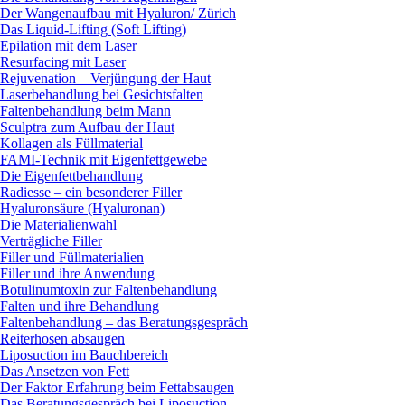
Der Wangenaufbau mit Hyaluron/ Zürich
Das Liquid-Lifting (Soft Lifting)
Epilation mit dem Laser
Resurfacing mit Laser
Rejuvenation – Verjüngung der Haut
Laserbehandlung bei Gesichtsfalten
Faltenbehandlung beim Mann
Sculptra zum Aufbau der Haut
Kollagen als Füllmaterial
FAMI-Technik mit Eigenfettgewebe
Die Eigenfettbehandlung
Radiesse – ein besonderer Filler
Hyaluronsäure (Hyaluronan)
Die Materialienwahl
Verträgliche Filler
Filler und Füllmaterialien
Filler und ihre Anwendung
Botulinumtoxin zur Faltenbehandlung
Falten und ihre Behandlung
Faltenbehandlung – das Beratungsgespräch
Reiterhosen absaugen
Liposuction im Bauchbereich
Das Ansetzen von Fett
Der Faktor Erfahrung beim Fettabsaugen
Das Beratungsgespräch bei Liposuction