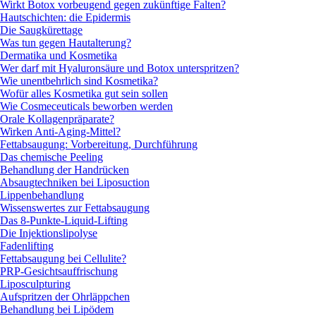
Wirkt Botox vorbeugend gegen zukünftige Falten?
Hautschichten: die Epidermis
Die Saugkürettage
Was tun gegen Hautalterung?
Dermatika und Kosmetika
Wer darf mit Hyaluronsäure und Botox unterspritzen?
Wie unentbehrlich sind Kosmetika?
Wofür alles Kosmetika gut sein sollen
Wie Cosmeceuticals beworben werden
Orale Kollagenpräparate?
Wirken Anti-Aging-Mittel?
Fettabsaugung: Vorbereitung, Durchführung
Das chemische Peeling
Behandlung der Handrücken
Absaugtechniken bei Liposuction
Lippenbehandlung
Wissenswertes zur Fettabsaugung
Das 8-Punkte-Liquid-Lifting
Die Injektionslipolyse
Fadenlifting
Fettabsaugung bei Cellulite?
PRP-Gesichtsauffrischung
Liposculpturing
Aufspritzen der Ohrläppchen
Behandlung bei Lipödem