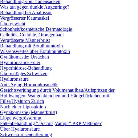
Behandlung von Tränensäcken
Was tun gegen dunkle Augenringe?
Behandlung bei Analfissur
Vergrösserter Kaumuskel
Übergewicht
Schönheit/kosmetische Dermatologie
Cellulitis, Cellulite, Orangenhaut
Vergrösserte Männerbrust
Behandlung mit Botulinumtoxin
Wissenswertes über Botulinumtoxin
Gynäkomastie: Ursachen
Hyaluronsäure-Filler
Hyperhidrose-Behandlung
Übermäßiges Schwitzen
Hyaluronsäure
Anti-Aging Hormonkosmetik
Gesichtsverjüngung durch Volumenaufbau/Aufspritzen der
Hohlwangen, Wangenknochen und Hängebäckchen mit
Filler/Hyaluron Zürich
Nach einer Liposuktion
Gynäkomastie (Männerbrust)
Lippenvergrösserung
Faltenbehandlung "Dracula,Vampir" PRP Methode?
Über Hyaluronsäure
Schweissdrüsenentfernung