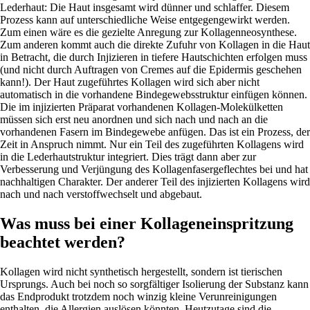
Lederhaut: Die Haut insgesamt wird dünner und schlaffer. Diesem
Prozess kann auf unterschiedliche Weise entgegengewirkt werden.
Zum einen wäre es die gezielte Anregung zur Kollagenneosynthese.
Zum anderen kommt auch die direkte Zufuhr von Kollagen in die Haut
in Betracht, die durch Injizieren in tiefere Hautschichten erfolgen muss
(und nicht durch Auftragen von Cremes auf die Epidermis geschehen
kann!). Der Haut zugeführtes Kollagen wird sich aber nicht
automatisch in die vorhandene Bindegewebsstruktur einfügen können.
Die im injizierten Präparat vorhandenen Kollagen-Molekülketten
müssen sich erst neu anordnen und sich nach und nach an die
vorhandenen Fasern im Bindegewebe anfügen. Das ist ein Prozess, der
Zeit in Anspruch nimmt. Nur ein Teil des zugeführten Kollagens wird
in die Lederhautstruktur integriert. Dies trägt dann aber zur
Verbesserung und Verjüngung des Kollagenfasergeflechtes bei und hat
nachhaltigen Charakter. Der anderer Teil des injizierten Kollagens wird
nach und nach verstoffwechselt und abgebaut.
Was muss bei einer Kollageneinspritzung
beachtet werden?
Kollagen wird nicht synthetisch hergestellt, sondern ist tierischen
Ursprungs. Auch bei noch so sorgfältiger Isolierung der Substanz kann
das Endprodukt trotzdem noch winzig kleine Verunreinigungen
enthalten, die Allergien auslösen könnten. Heutzutage sind die