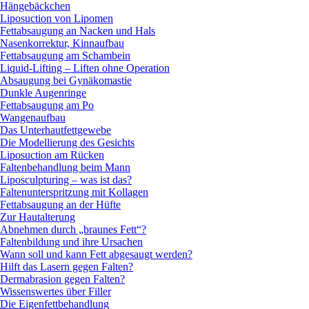
Hängebäckchen
Liposuction von Lipomen
Fettabsaugung an Nacken und Hals
Nasenkorrektur, Kinnaufbau
Fettabsaugung am Schambein
Liquid-Lifting – Liften ohne Operation
Absaugung bei Gynäkomastie
Dunkle Augenringe
Fettabsaugung am Po
Wangenaufbau
Das Unterhautfettgewebe
Die Modellierung des Gesichts
Liposuction am Rücken
Faltenbehandlung beim Mann
Liposculpturing – was ist das?
Faltenunterspritzung mit Kollagen
Fettabsaugung an der Hüfte
Zur Hautalterung
Abnehmen durch „braunes Fett“?
Faltenbildung und ihre Ursachen
Wann soll und kann Fett abgesaugt werden?
Hilft das Lasern gegen Falten?
Dermabrasion gegen Falten?
Wissenswertes über Filler
Die Eigenfettbehandlung