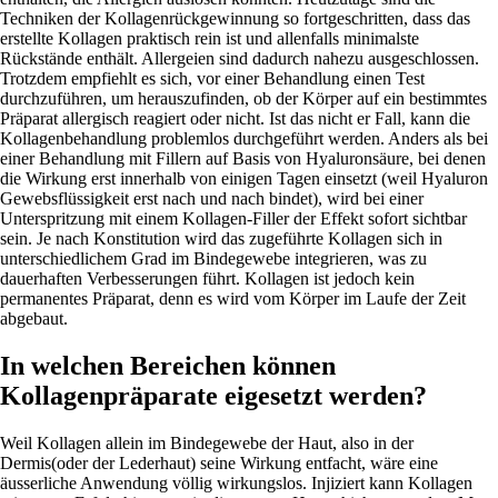
Techniken der Kollagenrückgewinnung so fortgeschritten, dass das
erstellte Kollagen praktisch rein ist und allenfalls minimalste
Rückstände enthält. Allergeien sind dadurch nahezu ausgeschlossen.
Trotzdem empfiehlt es sich, vor einer Behandlung einen Test
durchzuführen, um herauszufinden, ob der Körper auf ein bestimmtes
Präparat allergisch reagiert oder nicht. Ist das nicht er Fall, kann die
Kollagenbehandlung problemlos durchgeführt werden. Anders als bei
einer Behandlung mit Fillern auf Basis von Hyaluronsäure, bei denen
die Wirkung erst innerhalb von einigen Tagen einsetzt (weil Hyaluron
Gewebsflüssigkeit erst nach und nach bindet), wird bei einer
Unterspritzung mit einem Kollagen-Filler der Effekt sofort sichtbar
sein. Je nach Konstitution wird das zugeführte Kollagen sich in
unterschiedlichem Grad im Bindegewebe integrieren, was zu
dauerhaften Verbesserungen führt. Kollagen ist jedoch kein
permanentes Präparat, denn es wird vom Körper im Laufe der Zeit
abgebaut.
In welchen Bereichen können
Kollagenpräparate eigesetzt werden?
Weil Kollagen allein im Bindegewebe der Haut, also in der
Dermis(oder der Lederhaut) seine Wirkung entfacht, wäre eine
äusserliche Anwendung völlig wirkungslos. Injiziert kann Kollagen