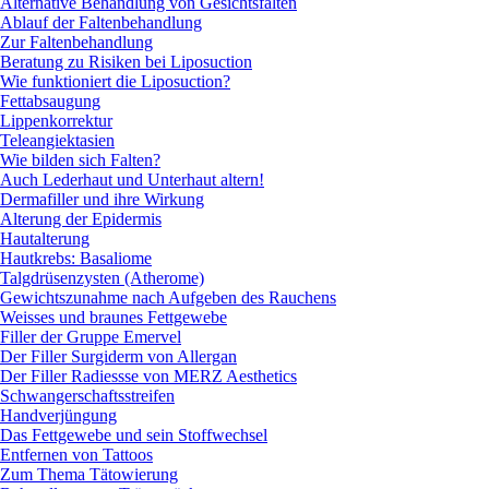
Alternative Behandlung von Gesichtsfalten
Ablauf der Faltenbehandlung
Zur Faltenbehandlung
Beratung zu Risiken bei Liposuction
Wie funktioniert die Liposuction?
Fettabsaugung
Lippenkorrektur
Teleangiektasien
Wie bilden sich Falten?
Auch Lederhaut und Unterhaut altern!
Dermafiller und ihre Wirkung
Alterung der Epidermis
Hautalterung
Hautkrebs: Basaliome
Talgdrüsenzysten (Atherome)
Gewichtszunahme nach Aufgeben des Rauchens
Weisses und braunes Fettgewebe
Filler der Gruppe Emervel
Der Filler Surgiderm von Allergan
Der Filler Radiessse von MERZ Aesthetics
Schwangerschaftsstreifen
Handverjüngung
Das Fettgewebe und sein Stoffwechsel
Entfernen von Tattoos
Zum Thema Tätowierung