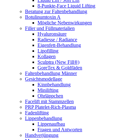
Liquid Lift / Soft Lift
8-Punkte-Face Liquid Lifting
Beratung zur Faltenbehandlung
Botulinumtoxin A
Mögliche Nebenwirkungen
Filler und Füllmaterialien
Hyaluronsäure
Radiesse / Radiance
Eigenfett-Behandlung
Lipofilling
Kollagen
Sculptra (New Fill®)
GoreTex & Goldfäden
Faltenbehandlung Männer
Gesichtsmodellage
Kinnbehandlung
Minilifting
Ohrläppchen
Facelift mit Stammzellen
PRP Platelet-Rich-Plasma
Fadenlifting
Lippenbehandlung
Lippenaufbau
Fragen und Antworten
Handverjüngung