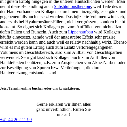
mit gutem Erfolg hingegen in die unteren Hautschichten werden. Man
nennt diese Behandlung auch
Substitutionstherapie
, weil Teile des in
der Haut vorhandenen Kollagens durch neu hinzugefügtes ergänzt und
gegebenenfalls auch ersetzt werden. Das injizierte Volumen wird sich,
anders als bei Hyaluronsäure-Fillern, nicht vergrössern, sondern bleibt
konstant. So eignet sich Kollagen gut zum Auffüllen von nicht allzu
tiefen Falten und Runzeln. Auch zum
Lippenaufbau
wird Kollagen
häufig eingesetzt, gerade weil der angestrebte Effekt sehr präzise
erreicht werden kann und auch weil es relativ nachhaltig wirkt. Ebenso
wird es mit gutem Erfolg auch zum Ersatz verlorengegangenen
Volumens im Gesichtsbereich, also zum Aufbau von Gesichtspartien
verwendet. Sehr gut lässt sich Kollagen auch zum Auffüllen von
Hautdefekten benützen, z.B. zum Ausgleichen von Akne-Narben oder
zur Beseitigung von Spuren bzw. Vertiefungen, die durch
Hautverletzung entstanden sind.
Jetzt Termin online buchen oder uns kontaktieren.
Gerne erklären wir Ihnen alles
ganz unverbindlich. Rufen Sie
uns an!
+41 44 262 11 99