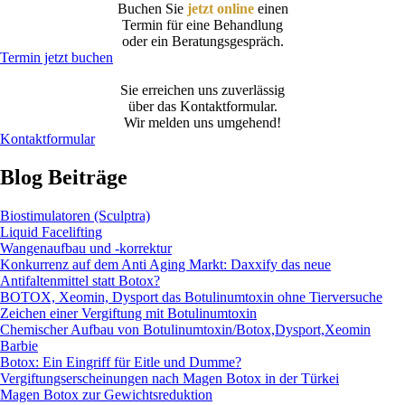
Buchen Sie
jetzt online
einen
Termin für eine Behandlung
oder ein Beratungsgespräch.
Termin jetzt buchen
Sie erreichen uns zuverlässig
über das Kontaktformular.
Wir melden uns umgehend!
Kontaktformular
Blog Beiträge
Biostimulatoren (Sculptra)
Liquid Facelifting
Wangenaufbau und -korrektur
Konkurrenz auf dem Anti Aging Markt: Daxxify das neue
Antifaltenmittel statt Botox?
BOTOX, Xeomin, Dysport das Botulinumtoxin ohne Tierversuche
Zeichen einer Vergiftung mit Botulinumtoxin
Chemischer Aufbau von Botulinumtoxin/Botox,Dysport,Xeomin
Barbie
Botox: Ein Eingriff für Eitle und Dumme?
Vergiftungserscheinungen nach Magen Botox in der Türkei
Magen Botox zur Gewichtsreduktion