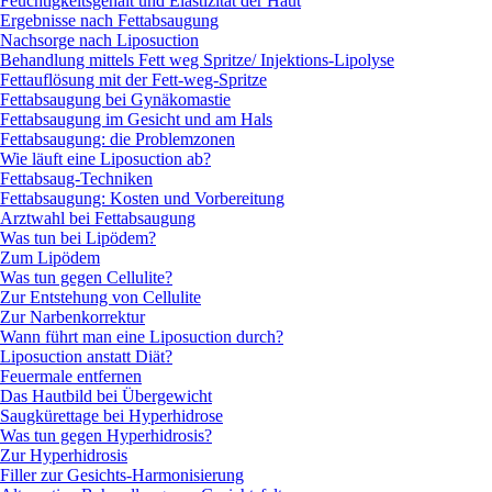
Feuchtigkeitsgehalt und Elastizität der Haut
Ergebnisse nach Fettabsaugung
Nachsorge nach Liposuction
Behandlung mittels Fett weg Spritze/ Injektions-Lipolyse
Fettauflösung mit der Fett-weg-Spritze
Fettabsaugung bei Gynäkomastie
Fettabsaugung im Gesicht und am Hals
Fettabsaugung: die Problemzonen
Wie läuft eine Liposuction ab?
Fettabsaug-Techniken
Fettabsaugung: Kosten und Vorbereitung
Arztwahl bei Fettabsaugung
Was tun bei Lipödem?
Zum Lipödem
Was tun gegen Cellulite?
Zur Entstehung von Cellulite
Zur Narbenkorrektur
Wann führt man eine Liposuction durch?
Liposuction anstatt Diät?
Feuermale entfernen
Das Hautbild bei Übergewicht
Saugkürettage bei Hyperhidrose
Was tun gegen Hyperhidrosis?
Zur Hyperhidrosis
Filler zur Gesichts-Harmonisierung