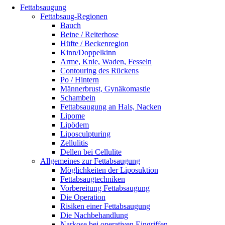
Fettabsaugung
Fettabsaug-Regionen
Bauch
Beine / Reiterhose
Hüfte / Beckenregion
Kinn/Doppelkinn
Arme, Knie, Waden, Fesseln
Contouring des Rückens
Po / Hintern
Männerbrust, Gynäkomastie
Schambein
Fettabsaugung an Hals, Nacken
Lipome
Lipödem
Liposculpturing
Zellulitis
Dellen bei Cellulite
Allgemeines zur Fettabsaugung
Möglichkeiten der Liposuktion
Fettabsaugtechniken
Vorbereitung Fettabsaugung
Die Operation
Risiken einer Fettabsaugung
Die Nachbehandlung
Narkose bei operativen Eingriffen