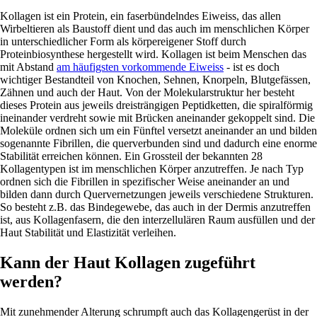
Kollagen ist ein Protein, ein faserbündelndes Eiweiss, das allen
Wirbeltieren als Baustoff dient und das auch im menschlichen Körper
in unterschiedlicher Form als körpereigener Stoff durch
Proteinbiosynthese hergestellt wird. Kollagen ist beim Menschen das
mit Abstand
am häufigsten vorkommende Eiweiss
- ist es doch
wichtiger Bestandteil von Knochen, Sehnen, Knorpeln, Blutgefässen,
Zähnen und auch der Haut. Von der Molekularstruktur her besteht
dieses Protein aus jeweils dreisträngigen Peptidketten, die spiralförmig
ineinander verdreht sowie mit Brücken aneinander gekoppelt sind. Die
Moleküle ordnen sich um ein Fünftel versetzt aneinander an und bilden
sogenannte Fibrillen, die querverbunden sind und dadurch eine enorme
Stabilität erreichen können. Ein Grossteil der bekannten 28
Kollagentypen ist im menschlichen Körper anzutreffen. Je nach Typ
ordnen sich die Fibrillen in spezifischer Weise aneinander an und
bilden dann durch Quervernetzungen jeweils verschiedene Strukturen.
So besteht z.B. das Bindegewebe, das auch in der Dermis anzutreffen
ist, aus Kollagenfasern, die den interzellulären Raum ausfüllen und der
Haut Stabilität und Elastizität verleihen.
Kann der Haut Kollagen zugeführt
werden?
Mit zunehmender Alterung schrumpft auch das Kollagengerüst in der