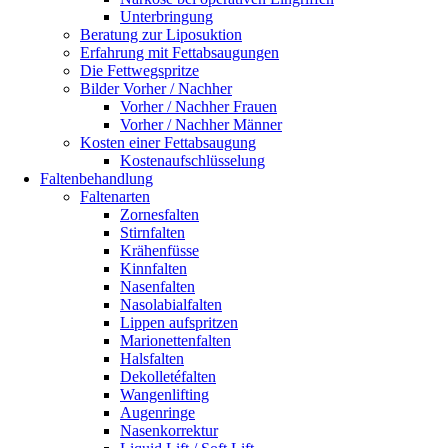
Unterbringung
Beratung zur Liposuktion
Erfahrung mit Fettabsaugungen
Die Fettwegspritze
Bilder Vorher / Nachher
Vorher / Nachher Frauen
Vorher / Nachher Männer
Kosten einer Fettabsaugung
Kostenaufschlüsselung
Faltenbehandlung
Faltenarten
Zornesfalten
Stirnfalten
Krähenfüsse
Kinnfalten
Nasenfalten
Nasolabialfalten
Lippen aufspritzen
Marionettenfalten
Halsfalten
Dekolletéfalten
Wangenlifting
Augenringe
Nasenkorrektur