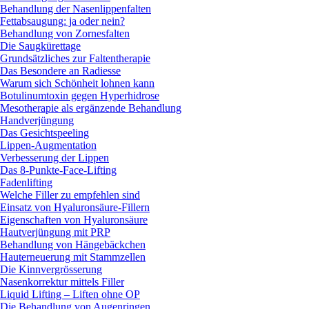
Behandlung der Nasenlippenfalten
Fettabsaugung: ja oder nein?
Behandlung von Zornesfalten
Die Saugkürettage
Grundsätzliches zur Faltentherapie
Das Besondere an Radiesse
Warum sich Schönheit lohnen kann
Botulinumtoxin gegen Hyperhidrose
Mesotherapie als ergänzende Behandlung
Handverjüngung
Das Gesichtspeeling
Lippen-Augmentation
Verbesserung der Lippen
Das 8-Punkte-Face-Lifting
Fadenlifting
Welche Filler zu empfehlen sind
Einsatz von Hyaluronsäure-Fillern
Eigenschaften von Hyaluronsäure
Hautverjüngung mit PRP
Behandlung von Hängebäckchen
Hauterneuerung mit Stammzellen
Die Kinnvergrösserung
Nasenkorrektur mittels Filler
Liquid Lifting – Liften ohne OP
Die Behandlung von Augenringen