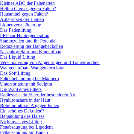
Kleines ABC der Faltenarten
Helfen Cremes gegen Falten?
Hausmittel gegen Falten?
Aufspritzen der Lippen
Lippenverschönerung
Das Fadenlifting
PRP zur Hautregeneration
Stammzellen und ihr Potential
Reduzierung der Hängebäckchen
Nasenkorrektur und Kinnaufbau
Das Liquid Lifting
Verschönerung von Augenringen und Tränenfurchen
Wangenaufbau, Wangenkorrektur
Das Soft Lifting
Faltenbehandlung bei Männern
Unterspritzung mit Sculptra
Die Wahl eines Fillers
Radiesse – ein Filler der besonderen Art
Hyaluronsäure in der Haut
Botulinumtoxin A gegen Falten
Ein schönes Dekolleté?
Behandlung des Halses
Nichtinvasives Lifting
Fettabsaugung bei Lipödem
Fettabsaugung am Bauch