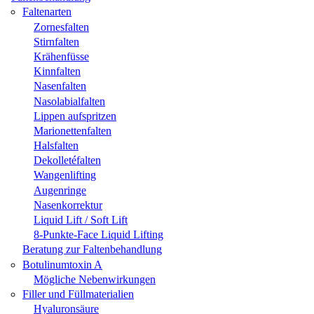
Faltenarten
Zornesfalten
Stirnfalten
Krähenfüsse
Kinnfalten
Nasenfalten
Nasolabialfalten
Lippen aufspritzen
Marionettenfalten
Halsfalten
Dekolletéfalten
Wangenlifting
Augenringe
Nasenkorrektur
Liquid Lift / Soft Lift
8-Punkte-Face Liquid Lifting
Beratung zur Faltenbehandlung
Botulinumtoxin A
Mögliche Nebenwirkungen
Filler und Füllmaterialien
Hyaluronsäure