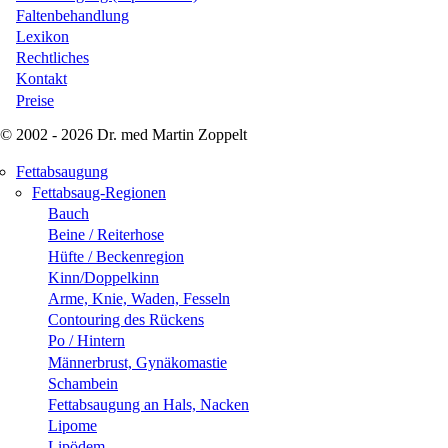
Faltenbehandlung
Lexikon
Rechtliches
Kontakt
Preise
© 2002 - 2026 Dr. med Martin Zoppelt
Fettabsaugung
Fettabsaug-Regionen
Bauch
Beine / Reiterhose
Hüfte / Beckenregion
Kinn/Doppelkinn
Arme, Knie, Waden, Fesseln
Contouring des Rückens
Po / Hintern
Männerbrust, Gynäkomastie
Schambein
Fettabsaugung an Hals, Nacken
Lipome
Lipödem