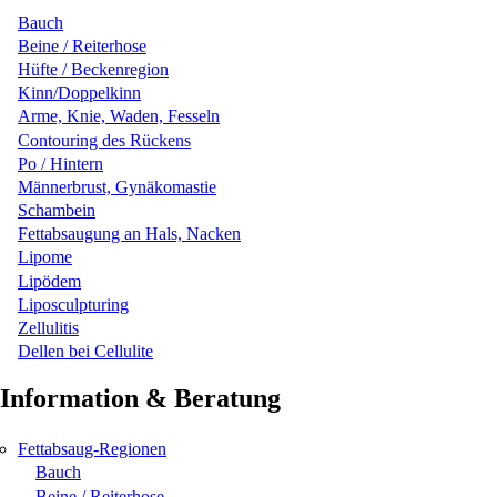
Bauch
Beine / Reiterhose
Hüfte / Beckenregion
Kinn/Doppelkinn
Arme, Knie, Waden, Fesseln
Contouring des Rückens
Po / Hintern
Männerbrust, Gynäkomastie
Schambein
Fettabsaugung an Hals, Nacken
Lipome
Lipödem
Liposculpturing
Zellulitis
Dellen bei Cellulite
Information & Beratung
Fettabsaug-Regionen
Bauch
Beine / Reiterhose