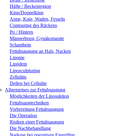
Hüfte / Beckenregion
Kinn/Doppelkinn
Arme, Knie, Waden, Fesseln
Contouring des Rückens
Po / Hintern
Männerbrust, Gynäkomastie
Schambein
Fettabsaugung an Hals, Nacken
Lipome
Lipödem
Liposculpturing
Zellulitis
Dellen bei Cellulite
Allgemeines zur Fettabsaugung
Möglichkeiten der Liposuktion
Fettabsaugtechniken
Vorbereitung Fettabsaugung
Die Operation
Risiken einer Fettabsaugung
Die Nachbehandlung
Narkose bei operativen Eingriffen