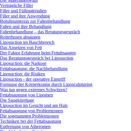
Die Materialienwahl
Verträgliche Filler
Filler und Füllmaterialien
Filler und ihre Anwendung
Botulinumtoxin zur Faltenbehandlung
Falten und ihre Behandlung
Faltenbehandlung – das Beratungsgespräch
Reiterhosen absaugen
Liposuction im Bauchbereich
Das Ansetzen von Fett
Der Faktor Erfahrung beim Fettabsaugen
Das Beratungsgespräch bei Liposuction
Liposuction: die Narkose
Fettabsaugung: die Nachbehandlung
Liposuction: die Risiken
Liposuction - der operative Eingriff
Formung der Körperkontur durch Liposculpturing
Was tun gegen extremes Schwitzen?
Fettabsaugung von Lipomen
Die Saugkürettage
Liposuction im Gesicht und am Hals
Fettabsaugung von Problemzonen
Die sogenannten Problemzonen
Techniken bei der Fettabsaugung
Entfernung von Atheromen