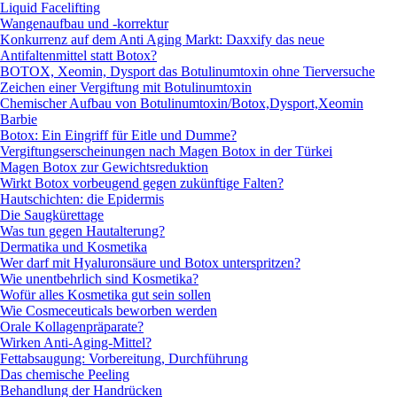
Liquid Facelifting
Wangenaufbau und -korrektur
Konkurrenz auf dem Anti Aging Markt: Daxxify das neue
Antifaltenmittel statt Botox?
BOTOX, Xeomin, Dysport das Botulinumtoxin ohne Tierversuche
Zeichen einer Vergiftung mit Botulinumtoxin
Chemischer Aufbau von Botulinumtoxin/Botox,Dysport,Xeomin
Barbie
Botox: Ein Eingriff für Eitle und Dumme?
Vergiftungserscheinungen nach Magen Botox in der Türkei
Magen Botox zur Gewichtsreduktion
Wirkt Botox vorbeugend gegen zukünftige Falten?
Hautschichten: die Epidermis
Die Saugkürettage
Was tun gegen Hautalterung?
Dermatika und Kosmetika
Wer darf mit Hyaluronsäure und Botox unterspritzen?
Wie unentbehrlich sind Kosmetika?
Wofür alles Kosmetika gut sein sollen
Wie Cosmeceuticals beworben werden
Orale Kollagenpräparate?
Wirken Anti-Aging-Mittel?
Fettabsaugung: Vorbereitung, Durchführung
Das chemische Peeling
Behandlung der Handrücken