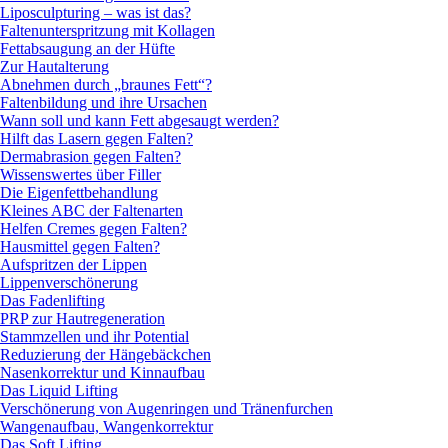
Liposculpturing – was ist das?
Faltenunterspritzung mit Kollagen
Fettabsaugung an der Hüfte
Zur Hautalterung
Abnehmen durch „braunes Fett“?
Faltenbildung und ihre Ursachen
Wann soll und kann Fett abgesaugt werden?
Hilft das Lasern gegen Falten?
Dermabrasion gegen Falten?
Wissenswertes über Filler
Die Eigenfettbehandlung
Kleines ABC der Faltenarten
Helfen Cremes gegen Falten?
Hausmittel gegen Falten?
Aufspritzen der Lippen
Lippenverschönerung
Das Fadenlifting
PRP zur Hautregeneration
Stammzellen und ihr Potential
Reduzierung der Hängebäckchen
Nasenkorrektur und Kinnaufbau
Das Liquid Lifting
Verschönerung von Augenringen und Tränenfurchen
Wangenaufbau, Wangenkorrektur
Das Soft Lifting