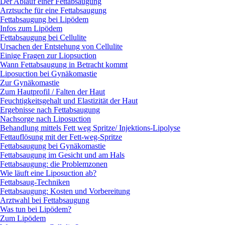
Der Ablauf einer Fettabsaugung
Arztsuche für eine Fettabsaugung
Fettabsaugung bei Lipödem
Infos zum Lipödem
Fettabsaugung bei Cellulite
Ursachen der Entstehung von Cellulite
Einige Fragen zur Liopsuction
Wann Fettabsaugung in Betracht kommt
Liposuction bei Gynäkomastie
Zur Gynäkomastie
Zum Hautprofil / Falten der Haut
Feuchtigkeitsgehalt und Elastizität der Haut
Ergebnisse nach Fettabsaugung
Nachsorge nach Liposuction
Behandlung mittels Fett weg Spritze/ Injektions-Lipolyse
Fettauflösung mit der Fett-weg-Spritze
Fettabsaugung bei Gynäkomastie
Fettabsaugung im Gesicht und am Hals
Fettabsaugung: die Problemzonen
Wie läuft eine Liposuction ab?
Fettabsaug-Techniken
Fettabsaugung: Kosten und Vorbereitung
Arztwahl bei Fettabsaugung
Was tun bei Lipödem?
Zum Lipödem