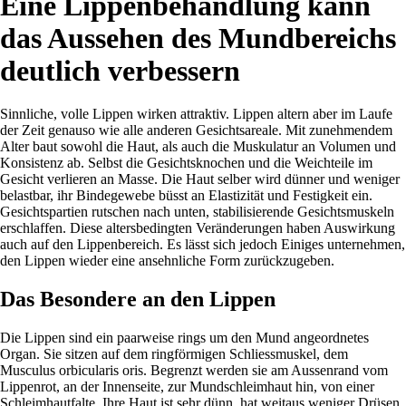
Eine Lippenbehandlung kann
das Aussehen des Mundbereichs
deutlich verbessern
Sinnliche, volle Lippen wirken attraktiv. Lippen altern aber im Laufe
der Zeit genauso wie alle anderen Gesichtsareale. Mit zunehmendem
Alter baut sowohl die Haut, als auch die Muskulatur an Volumen und
Konsistenz ab. Selbst die Gesichtsknochen und die Weichteile im
Gesicht verlieren an Masse. Die Haut selber wird dünner und weniger
belastbar, ihr Bindegewebe büsst an Elastizität und Festigkeit ein.
Gesichtspartien rutschen nach unten, stabilisierende Gesichtsmuskeln
erschlaffen. Diese altersbedingten Veränderungen haben Auswirkung
auch auf den Lippenbereich. Es lässt sich jedoch Einiges unternehmen,
den Lippen wieder eine ansehnliche Form zurückzugeben.
Das Besondere an den Lippen
Die Lippen sind ein paarweise rings um den Mund angeordnetes
Organ. Sie sitzen auf dem ringförmigen Schliessmuskel, dem
Musculus orbicularis oris. Begrenzt werden sie am Aussenrand vom
Lippenrot, an der Innenseite, zur Mundschleimhaut hin, von einer
Schleimhautfalte. Ihre Haut ist sehr dünn, hat weitaus weniger Drüsen