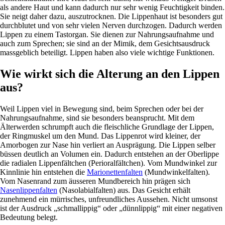
als andere Haut und kann dadurch nur sehr wenig Feuchtigkeit binden.
Sie neigt daher dazu, auszutrocknen. Die Lippenhaut ist besonders gut
durchblutet und von sehr vielen Nerven durchzogen. Dadurch werden
Lippen zu einem Tastorgan. Sie dienen zur Nahrungsaufnahme und
auch zum Sprechen; sie sind an der Mimik, dem Gesichtsausdruck
massgeblich beteiligt. Lippen haben also viele wichtige Funktionen.
Wie wirkt sich die Alterung an den Lippen
aus?
Weil Lippen viel in Bewegung sind, beim Sprechen oder bei der
Nahrungsaufnahme, sind sie besonders beansprucht. Mit dem
Älterwerden schrumpft auch die fleischliche Grundlage der Lippen,
der Ringmuskel um den Mund. Das Lippenrot wird kleiner, der
Amorbogen zur Nase hin verliert an Ausprägung. Die Lippen selber
büssen deutlich an Volumen ein. Dadurch entstehen an der Oberlippe
die radialen Lippenfältchen (Perioralfältchen). Vom Mundwinkel zur
Kinnlinie hin entstehen die
Marionettenfalten
(Mundwinkelfalten).
Vom Nasenrand zum äusseren Mundbereich hin prägen sich
Nasenlippenfalten
(Nasolabialfalten) aus. Das Gesicht erhält
zunehmend ein mürrisches, unfreundliches Aussehen. Nicht umsonst
ist der Ausdruck „schmallippig“ oder „dünnlippig“ mit einer negativen
Bedeutung belegt.