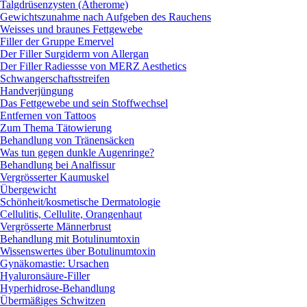
Talgdrüsenzysten (Atherome)
Gewichtszunahme nach Aufgeben des Rauchens
Weisses und braunes Fettgewebe
Filler der Gruppe Emervel
Der Filler Surgiderm von Allergan
Der Filler Radiessse von MERZ Aesthetics
Schwangerschaftsstreifen
Handverjüngung
Das Fettgewebe und sein Stoffwechsel
Entfernen von Tattoos
Zum Thema Tätowierung
Behandlung von Tränensäcken
Was tun gegen dunkle Augenringe?
Behandlung bei Analfissur
Vergrösserter Kaumuskel
Übergewicht
Schönheit/kosmetische Dermatologie
Cellulitis, Cellulite, Orangenhaut
Vergrösserte Männerbrust
Behandlung mit Botulinumtoxin
Wissenswertes über Botulinumtoxin
Gynäkomastie: Ursachen
Hyaluronsäure-Filler
Hyperhidrose-Behandlung
Übermäßiges Schwitzen