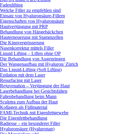
Fadenlifting
Welche Filler zu empfehlen sind
Einsatz von Hyaluronsäure-Fillern
Eigenschaften von Hyaluronsäure
Hautverjüngung mit PRP
Behandlung von Hängebäckchen
Hauterneuerung mit Stammzellen
Die Kinnvergrösserung
Nasenkorrektur mittels Filler
Liquid Lifting – Liften ohne OP
Die Behandlung von Augenringen
Der Wangenaufbau mit Hyaluron/ Zürich
Das Liquid-Lifting (Soft Lifting)
Epilation mit dem Laser
Resurfacing mit Laser
Rejuvenation – Verjüngung der Haut
Laserbehandlung bei Gesichtsfalten
Faltenbehandlung beim Mann
Sculptra zum Aufbau der Haut
Kollagen als Füllmaterial
FAMI-Technik mit Eigenfettgewebe
Die Eigenfettbehandlung
Radiesse – ein besonderer Filler
Hyaluronsäure (Hyaluronan)