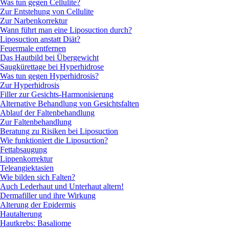
Was tun gegen Cellulite?
Zur Entstehung von Cellulite
Zur Narbenkorrektur
Wann führt man eine Liposuction durch?
Liposuction anstatt Diät?
Feuermale entfernen
Das Hautbild bei Übergewicht
Saugkürettage bei Hyperhidrose
Was tun gegen Hyperhidrosis?
Zur Hyperhidrosis
Filler zur Gesichts-Harmonisierung
Alternative Behandlung von Gesichtsfalten
Ablauf der Faltenbehandlung
Zur Faltenbehandlung
Beratung zu Risiken bei Liposuction
Wie funktioniert die Liposuction?
Fettabsaugung
Lippenkorrektur
Teleangiektasien
Wie bilden sich Falten?
Auch Lederhaut und Unterhaut altern!
Dermafiller und ihre Wirkung
Alterung der Epidermis
Hautalterung
Hautkrebs: Basaliome