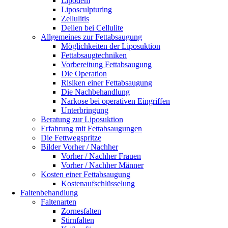
Lipödem
Liposculpturing
Zellulitis
Dellen bei Cellulite
Allgemeines zur Fettabsaugung
Möglichkeiten der Liposuktion
Fettabsaugtechniken
Vorbereitung Fettabsaugung
Die Operation
Risiken einer Fettabsaugung
Die Nachbehandlung
Narkose bei operativen Eingriffen
Unterbringung
Beratung zur Liposuktion
Erfahrung mit Fettabsaugungen
Die Fettwegspritze
Bilder Vorher / Nachher
Vorher / Nachher Frauen
Vorher / Nachher Männer
Kosten einer Fettabsaugung
Kostenaufschlüsselung
Faltenbehandlung
Faltenarten
Zornesfalten
Stirnfalten