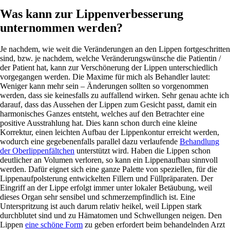
Was kann zur Lippenverbesserung
unternommen werden?
Je nachdem, wie weit die Veränderungen an den Lippen fortgeschritten
sind, bzw. je nachdem, welche Veränderungswünsche die Patientin /
der Patient hat, kann zur Verschönerung der Lippen unterschiedlich
vorgegangen werden. Die Maxime für mich als Behandler lautet:
Weniger kann mehr sein – Änderungen sollten so vorgenommen
werden, dass sie keinesfalls zu auffallend wirken. Sehr genau achte ich
darauf, dass das Aussehen der Lippen zum Gesicht passt, damit ein
harmonisches Ganzes entsteht, welches auf den Betrachter eine
positive Ausstrahlung hat. Dies kann schon durch eine kleine
Korrektur, einen leichten Aufbau der Lippenkontur erreicht werden,
wodurch eine gegebenenfalls parallel dazu verlaufende
Behandlung
der Oberlippenfältchen
unterstützt wird. Haben die Lippen schon
deutlicher an Volumen verloren, so kann ein Lippenaufbau sinnvoll
werden. Dafür eignet sich eine ganze Palette von speziellen, für die
Lippenaufpolsterung entwickelten Fillern und Füllpräparaten. Der
Eingriff an der Lippe erfolgt immer unter lokaler Betäubung, weil
dieses Organ sehr sensibel und schmerzempfindlich ist. Eine
Unterspritzung ist auch darum relativ heikel, weil Lippen stark
durchblutet sind und zu Hämatomen und Schwellungen neigen. Den
Lippen
eine schöne Form
zu geben erfordert beim behandelnden Arzt