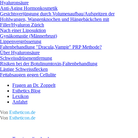
Hyaluronsäure
Anti-Aging Hormonkosmetik
Gesichtsverjüngung durch Volumenaufbau/Aufspritzen der
Hohlwangen, Wangenknochen und Hängebäckchen mit
Filler/Hyaluron Zürich
Nach einer Liposuktion
Gynäkomastie (Männerbrust)
Lippenvergrösserung
Faltenbehandlung "Dracula,Vampir" PRP Methode?
Über Hyaluronsäure
Schweissdrüsenentfernung
Risiken bei der Botulinumtoxin-Faltenbehandlung
Lästige Schweissflecken
Fettabsaugen gegen Cellulite
Fragen an Dr. Zoppelt
Esthetics Blog
Lexikon
Anfahrt
Von
Estheticon.de
Von
Estheticon.de