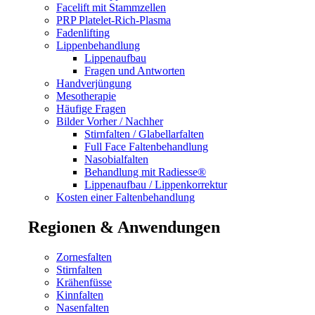
Facelift mit Stammzellen
PRP Platelet-Rich-Plasma
Fadenlifting
Lippenbehandlung
Lippenaufbau
Fragen und Antworten
Handverjüngung
Mesotherapie
Häufige Fragen
Bilder Vorher / Nachher
Stirnfalten / Glabellarfalten
Full Face Faltenbehandlung
Nasobialfalten
Behandlung mit Radiesse®
Lippenaufbau / Lippenkorrektur
Kosten einer Faltenbehandlung
Regionen & Anwendungen
Zornesfalten
Stirnfalten
Krähenfüsse
Kinnfalten
Nasenfalten