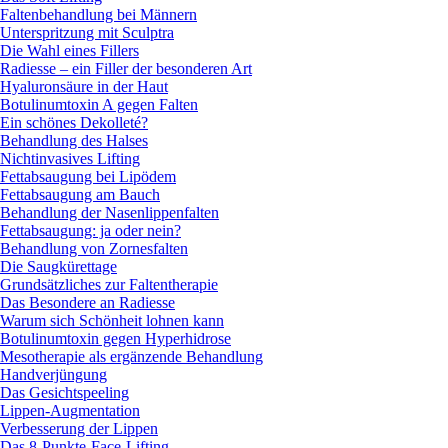
Faltenbehandlung bei Männern
Unterspritzung mit Sculptra
Die Wahl eines Fillers
Radiesse – ein Filler der besonderen Art
Hyaluronsäure in der Haut
Botulinumtoxin A gegen Falten
Ein schönes Dekolleté?
Behandlung des Halses
Nichtinvasives Lifting
Fettabsaugung bei Lipödem
Fettabsaugung am Bauch
Behandlung der Nasenlippenfalten
Fettabsaugung: ja oder nein?
Behandlung von Zornesfalten
Die Saugkürettage
Grundsätzliches zur Faltentherapie
Das Besondere an Radiesse
Warum sich Schönheit lohnen kann
Botulinumtoxin gegen Hyperhidrose
Mesotherapie als ergänzende Behandlung
Handverjüngung
Das Gesichtspeeling
Lippen-Augmentation
Verbesserung der Lippen
Das 8-Punkte-Face-Lifting