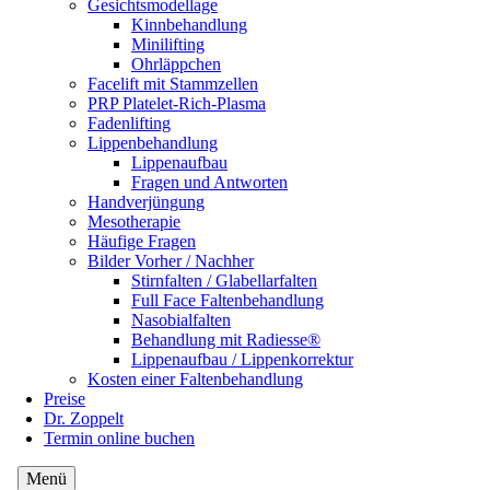
Gesichtsmodellage
Kinnbehandlung
Minilifting
Ohrläppchen
Facelift mit Stammzellen
PRP Platelet-Rich-Plasma
Fadenlifting
Lippenbehandlung
Lippenaufbau
Fragen und Antworten
Handverjüngung
Mesotherapie
Häufige Fragen
Bilder Vorher / Nachher
Stirnfalten / Glabellarfalten
Full Face Faltenbehandlung
Nasobialfalten
Behandlung mit Radiesse®
Lippenaufbau / Lippenkorrektur
Kosten einer Faltenbehandlung
Preise
Dr. Zoppelt
Termin online buchen
Menü