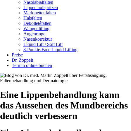
Nasolabialfalten
Lippen aufspritzen
Marionettenfalten
Halsfalten
Dekolletéfalten
Wangenlifting
Augenringe
Nasenkorrektur
Liquid Lift / Soft Lift
8-Punkte-Face Liquid Lifting
Preise
Dr. Zoppelt
Termin online buchen
Eine Lippenbehandlung kann
das Aussehen des Mundbereichs
deutlich verbessern