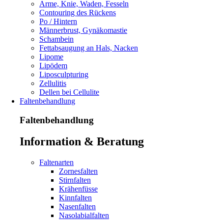
Arme, Knie, Waden, Fesseln
Contouring des Rückens
Po / Hintern
Männerbrust, Gynäkomastie
Schambein
Fettabsaugung an Hals, Nacken
Lipome
Lipödem
Liposculpturing
Zellulitis
Dellen bei Cellulite
Faltenbehandlung
Faltenbehandlung
Information & Beratung
Faltenarten
Zornesfalten
Stirnfalten
Krähenfüsse
Kinnfalten
Nasenfalten
Nasolabialfalten