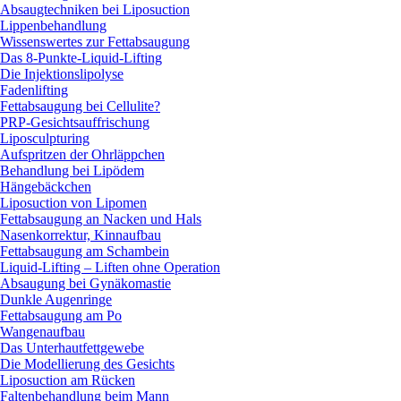
Absaugtechniken bei Liposuction
Lippenbehandlung
Wissenswertes zur Fettabsaugung
Das 8-Punkte-Liquid-Lifting
Die Injektionslipolyse
Fadenlifting
Fettabsaugung bei Cellulite?
PRP-Gesichtsauffrischung
Liposculpturing
Aufspritzen der Ohrläppchen
Behandlung bei Lipödem
Hängebäckchen
Liposuction von Lipomen
Fettabsaugung an Nacken und Hals
Nasenkorrektur, Kinnaufbau
Fettabsaugung am Schambein
Liquid-Lifting – Liften ohne Operation
Absaugung bei Gynäkomastie
Dunkle Augenringe
Fettabsaugung am Po
Wangenaufbau
Das Unterhautfettgewebe
Die Modellierung des Gesichts
Liposuction am Rücken
Faltenbehandlung beim Mann