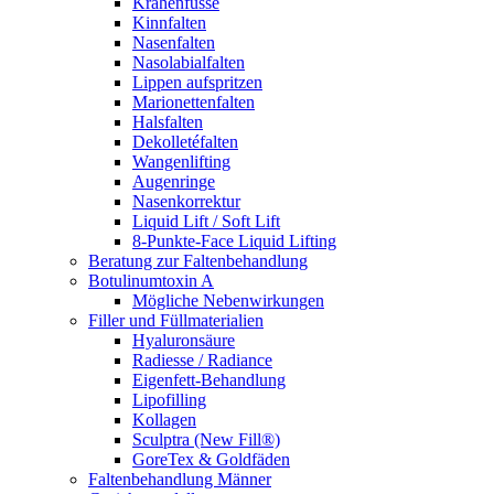
Krähenfüsse
Kinnfalten
Nasenfalten
Nasolabialfalten
Lippen aufspritzen
Marionettenfalten
Halsfalten
Dekolletéfalten
Wangenlifting
Augenringe
Nasenkorrektur
Liquid Lift / Soft Lift
8-Punkte-Face Liquid Lifting
Beratung zur Faltenbehandlung
Botulinumtoxin A
Mögliche Nebenwirkungen
Filler und Füllmaterialien
Hyaluronsäure
Radiesse / Radiance
Eigenfett-Behandlung
Lipofilling
Kollagen
Sculptra (New Fill®)
GoreTex & Goldfäden
Faltenbehandlung Männer