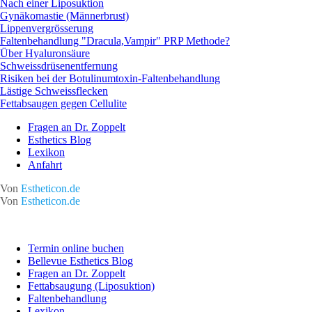
Nach einer Liposuktion
Gynäkomastie (Männerbrust)
Lippenvergrösserung
Faltenbehandlung "Dracula,Vampir" PRP Methode?
Über Hyaluronsäure
Schweissdrüsenentfernung
Risiken bei der Botulinumtoxin-Faltenbehandlung
Lästige Schweissflecken
Fettabsaugen gegen Cellulite
Fragen an Dr. Zoppelt
Esthetics Blog
Lexikon
Anfahrt
Von
Estheticon.de
Von
Estheticon.de
Termin online buchen
Bellevue Esthetics Blog
Fragen an Dr. Zoppelt
Fettabsaugung (Liposuktion)
Faltenbehandlung
Lexikon