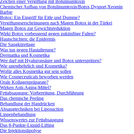
Zeichen einer Vergiftung mit Botulinumtoxin
Chemischer Aufbau von Botulinumtoxin/Botox,Dysport,Xeomin
Barbie
Botox: Ein Eingriff für Eitle und Dumme?
Vergiftungserscheinungen nach Magen Botox in der Türkei
Magen Botox zur Gewichtsreduktion
Wirkt Botox vorbeugend gegen zukünftige Falten?
Hautschichten: die Epidermis
Die Saugkürettage
Was tun gegen Hautalterung?
Dermatika und Kosmetika
Wer darf mit Hyaluronsäure und Botox unterspritzen?
Wie unentbehrlich sind Kosmetika?
Wofür alles Kosmetika gut sein sollen
Wie Cosmeceuticals beworben werden
Orale Kollagenpräparate?
Wirken Anti-Aging-Mittel?
Fettabsaugung: Vorbereitung, Durchführung
Das chemische Peeling
Behandlung der Handrücken
Absaugtechniken bei Liposuction
Lippenbehandlung
Wissenswertes zur Fettabsaugung
Das 8-Punkte-Liquid-Lifting
Die Injektionslipolyse