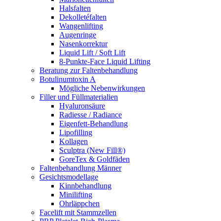
Halsfalten
Dekolletéfalten
Wangenlifting
Augenringe
Nasenkorrektur
Liquid Lift / Soft Lift
8-Punkte-Face Liquid Lifting
Beratung zur Faltenbehandlung
Botulinumtoxin A
Mögliche Nebenwirkungen
Filler und Füllmaterialien
Hyaluronsäure
Radiesse / Radiance
Eigenfett-Behandlung
Lipofilling
Kollagen
Sculptra (New Fill®)
GoreTex & Goldfäden
Faltenbehandlung Männer
Gesichtsmodellage
Kinnbehandlung
Minilifting
Ohrläppchen
Facelift mit Stammzellen