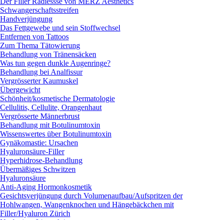
Der Filler Radiessse von MERZ Aesthetics
Schwangerschaftsstreifen
Handverjüngung
Das Fettgewebe und sein Stoffwechsel
Entfernen von Tattoos
Zum Thema Tätowierung
Behandlung von Tränensäcken
Was tun gegen dunkle Augenringe?
Behandlung bei Analfissur
Vergrösserter Kaumuskel
Übergewicht
Schönheit/kosmetische Dermatologie
Cellulitis, Cellulite, Orangenhaut
Vergrösserte Männerbrust
Behandlung mit Botulinumtoxin
Wissenswertes über Botulinumtoxin
Gynäkomastie: Ursachen
Hyaluronsäure-Filler
Hyperhidrose-Behandlung
Übermäßiges Schwitzen
Hyaluronsäure
Anti-Aging Hormonkosmetik
Gesichtsverjüngung durch Volumenaufbau/Aufspritzen der
Hohlwangen, Wangenknochen und Hängebäckchen mit
Filler/Hyaluron Zürich