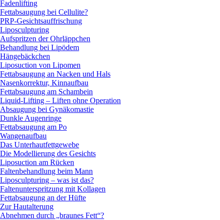
Fadenlifting
Fettabsaugung bei Cellulite?
PRP-Gesichtsauffrischung
Liposculpturing
Aufspritzen der Ohrläppchen
Behandlung bei Lipödem
Hängebäckchen
Liposuction von Lipomen
Fettabsaugung an Nacken und Hals
Nasenkorrektur, Kinnaufbau
Fettabsaugung am Schambein
Liquid-Lifting – Liften ohne Operation
Absaugung bei Gynäkomastie
Dunkle Augenringe
Fettabsaugung am Po
Wangenaufbau
Das Unterhautfettgewebe
Die Modellierung des Gesichts
Liposuction am Rücken
Faltenbehandlung beim Mann
Liposculpturing – was ist das?
Faltenunterspritzung mit Kollagen
Fettabsaugung an der Hüfte
Zur Hautalterung
Abnehmen durch „braunes Fett“?