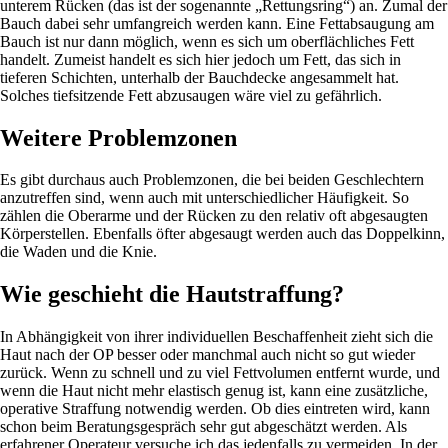
unterem Rücken (das ist der sogenannte „Rettungsring“) an. Zumal der
Bauch dabei sehr umfangreich werden kann. Eine Fettabsaugung am
Bauch ist nur dann möglich, wenn es sich um oberflächliches Fett
handelt. Zumeist handelt es sich hier jedoch um Fett, das sich in
tieferen Schichten, unterhalb der Bauchdecke angesammelt hat.
Solches tiefsitzende Fett abzusaugen wäre viel zu gefährlich.
Weitere Problemzonen
Es gibt durchaus auch Problemzonen, die bei beiden Geschlechtern
anzutreffen sind, wenn auch mit unterschiedlicher Häufigkeit. So
zählen die Oberarme und der Rücken zu den relativ oft abgesaugten
Körperstellen. Ebenfalls öfter abgesaugt werden auch das Doppelkinn,
die Waden und die Knie.
Wie geschieht die Hautstraffung?
In Abhängigkeit von ihrer individuellen Beschaffenheit zieht sich die
Haut nach der OP besser oder manchmal auch nicht so gut wieder
zurück. Wenn zu schnell und zu viel Fettvolumen entfernt wurde, und
wenn die Haut nicht mehr elastisch genug ist, kann eine zusätzliche,
operative Straffung notwendig werden. Ob dies eintreten wird, kann
schon beim Beratungsgespräch sehr gut abgeschätzt werden. Als
erfahrener Operateur versuche ich das jedenfalls zu vermeiden. In der