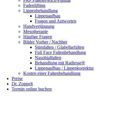
PRP Platelet-Rich-Plasma
Fadenlifting
Lippenbehandlung
Lippenaufbau
Fragen und Antworten
Handverjüngung
Mesotherapie
Häufige Fragen
Bilder Vorher / Nachher
Stirnfalten / Glabellarfalten
Full Face Faltenbehandlung
Nasobialfalten
Behandlung mit Radiesse®
Lippenaufbau / Lippenkorrektur
Kosten einer Faltenbehandlung
Preise
Dr. Zoppelt
Termin online buchen