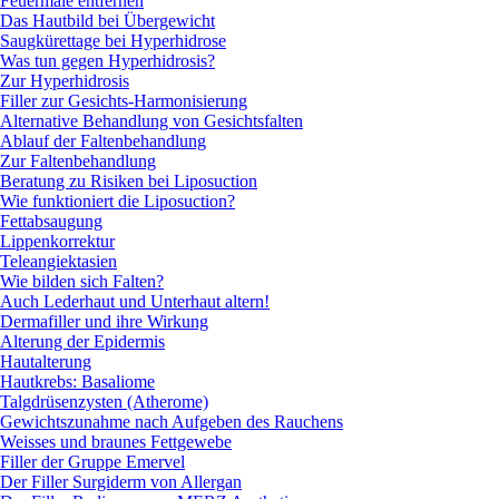
Feuermale entfernen
Das Hautbild bei Übergewicht
Saugkürettage bei Hyperhidrose
Was tun gegen Hyperhidrosis?
Zur Hyperhidrosis
Filler zur Gesichts-Harmonisierung
Alternative Behandlung von Gesichtsfalten
Ablauf der Faltenbehandlung
Zur Faltenbehandlung
Beratung zu Risiken bei Liposuction
Wie funktioniert die Liposuction?
Fettabsaugung
Lippenkorrektur
Teleangiektasien
Wie bilden sich Falten?
Auch Lederhaut und Unterhaut altern!
Dermafiller und ihre Wirkung
Alterung der Epidermis
Hautalterung
Hautkrebs: Basaliome
Talgdrüsenzysten (Atherome)
Gewichtszunahme nach Aufgeben des Rauchens
Weisses und braunes Fettgewebe
Filler der Gruppe Emervel
Der Filler Surgiderm von Allergan