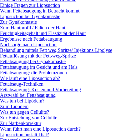
Einige Fragen zur Liopsuction
Wann Fettabsaugung in Betracht kommt
Liposuction bei Gynäkomastie
Zur Gynäkomastie
Zum Hautprofil / Falten der Haut
Feuchtigkeitsgehalt und Elastizität der Haut
Ergebnisse nach Fettabsaugung
Nachsorge nach Liposuction
Behandlung mittels Fett weg Spritze/ Injektions-Lipolyse
Fettauflösung mit der Fett-weg-Spritze
Fettabsaugung bei Gynäkomastie
Fettabsaugung im Gesicht und am Hals
Fettabsaugung: die Problemzonen
Wie läuft eine Liposuction ab?
Fettabsaug-Techniken
Fettabsaugung: Kosten und Vorbereitung
Arztwahl bei Fettabsaugung
Was tun bei Lipödem?
Zum Lipödem
Was tun gegen Cellulite?
Zur Entstehung von Cellulite
Zur Narbenkorrektur
Wann führt man eine Liposuction durch?
Liposuction anstatt Diät?