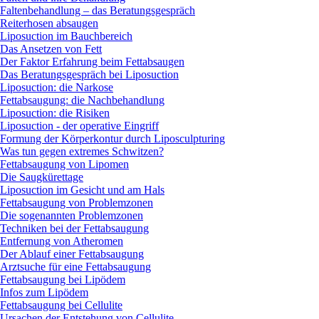
Faltenbehandlung – das Beratungsgespräch
Reiterhosen absaugen
Liposuction im Bauchbereich
Das Ansetzen von Fett
Der Faktor Erfahrung beim Fettabsaugen
Das Beratungsgespräch bei Liposuction
Liposuction: die Narkose
Fettabsaugung: die Nachbehandlung
Liposuction: die Risiken
Liposuction - der operative Eingriff
Formung der Körperkontur durch Liposculpturing
Was tun gegen extremes Schwitzen?
Fettabsaugung von Lipomen
Die Saugkürettage
Liposuction im Gesicht und am Hals
Fettabsaugung von Problemzonen
Die sogenannten Problemzonen
Techniken bei der Fettabsaugung
Entfernung von Atheromen
Der Ablauf einer Fettabsaugung
Arztsuche für eine Fettabsaugung
Fettabsaugung bei Lipödem
Infos zum Lipödem
Fettabsaugung bei Cellulite
Ursachen der Entstehung von Cellulite