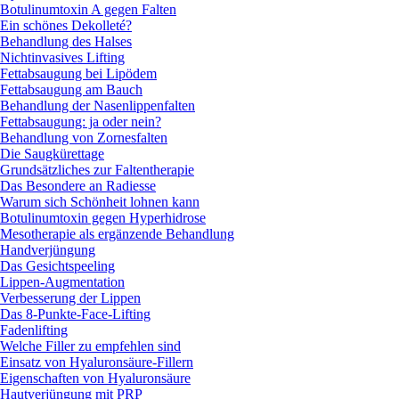
Botulinumtoxin A gegen Falten
Ein schönes Dekolleté?
Behandlung des Halses
Nichtinvasives Lifting
Fettabsaugung bei Lipödem
Fettabsaugung am Bauch
Behandlung der Nasenlippenfalten
Fettabsaugung: ja oder nein?
Behandlung von Zornesfalten
Die Saugkürettage
Grundsätzliches zur Faltentherapie
Das Besondere an Radiesse
Warum sich Schönheit lohnen kann
Botulinumtoxin gegen Hyperhidrose
Mesotherapie als ergänzende Behandlung
Handverjüngung
Das Gesichtspeeling
Lippen-Augmentation
Verbesserung der Lippen
Das 8-Punkte-Face-Lifting
Fadenlifting
Welche Filler zu empfehlen sind
Einsatz von Hyaluronsäure-Fillern
Eigenschaften von Hyaluronsäure
Hautverjüngung mit PRP