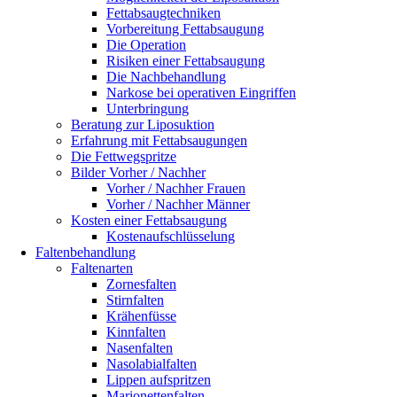
Fettabsaugtechniken
Vorbereitung Fettabsaugung
Die Operation
Risiken einer Fettabsaugung
Die Nachbehandlung
Narkose bei operativen Eingriffen
Unterbringung
Beratung zur Liposuktion
Erfahrung mit Fettabsaugungen
Die Fettwegspritze
Bilder Vorher / Nachher
Vorher / Nachher Frauen
Vorher / Nachher Männer
Kosten einer Fettabsaugung
Kostenaufschlüsselung
Faltenbehandlung
Faltenarten
Zornesfalten
Stirnfalten
Krähenfüsse
Kinnfalten
Nasenfalten
Nasolabialfalten
Lippen aufspritzen
Marionettenfalten