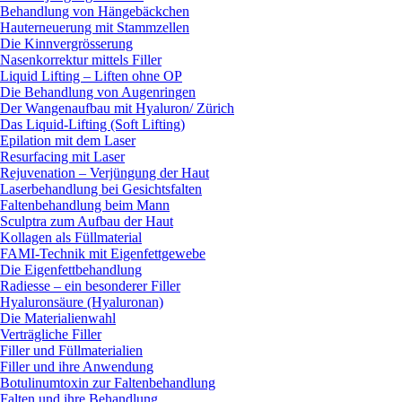
Behandlung von Hängebäckchen
Hauterneuerung mit Stammzellen
Die Kinnvergrösserung
Nasenkorrektur mittels Filler
Liquid Lifting – Liften ohne OP
Die Behandlung von Augenringen
Der Wangenaufbau mit Hyaluron/ Zürich
Das Liquid-Lifting (Soft Lifting)
Epilation mit dem Laser
Resurfacing mit Laser
Rejuvenation – Verjüngung der Haut
Laserbehandlung bei Gesichtsfalten
Faltenbehandlung beim Mann
Sculptra zum Aufbau der Haut
Kollagen als Füllmaterial
FAMI-Technik mit Eigenfettgewebe
Die Eigenfettbehandlung
Radiesse – ein besonderer Filler
Hyaluronsäure (Hyaluronan)
Die Materialienwahl
Verträgliche Filler
Filler und Füllmaterialien
Filler und ihre Anwendung
Botulinumtoxin zur Faltenbehandlung
Falten und ihre Behandlung