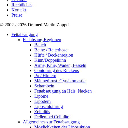
Rechtliches
Kontakt
Preise
© 2002 - 2026 Dr. med Martin Zoppelt
Fettabsaugung
Fettabsaug-Regionen
Bauch
Beine / Reiterhose
Hüfte / Beckenregion
Kinn/Doppelkinn
Arme, Knie, Waden, Fesseln
Contouring des Rückens
Po / Hintern
Männerbrust, Gynäkomastie
Schambein
Fettabsaugung an Hals, Nacken
Lipome
Lipödem
Liposculpturing
Zellulitis
Dellen bei Cellulite
Allgemeines zur Fettabsaugung
Möglichkeiten der Liposuktion