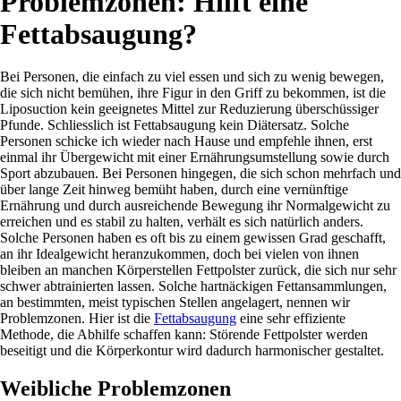
Problemzonen: Hilft eine
Fettabsaugung?
Bei Personen, die einfach zu viel essen und sich zu wenig bewegen,
die sich nicht bemühen, ihre Figur in den Griff zu bekommen, ist die
Liposuction kein geeignetes Mittel zur Reduzierung überschüssiger
Pfunde. Schliesslich ist Fettabsaugung kein Diätersatz. Solche
Personen schicke ich wieder nach Hause und empfehle ihnen, erst
einmal ihr Übergewicht mit einer Ernährungsumstellung sowie durch
Sport abzubauen. Bei Personen hingegen, die sich schon mehrfach und
über lange Zeit hinweg bemüht haben, durch eine vernünftige
Ernährung und durch ausreichende Bewegung ihr Normalgewicht zu
erreichen und es stabil zu halten, verhält es sich natürlich anders.
Solche Personen haben es oft bis zu einem gewissen Grad geschafft,
an ihr Idealgewicht heranzukommen, doch bei vielen von ihnen
bleiben an manchen Körperstellen Fettpolster zurück, die sich nur sehr
schwer abtrainierten lassen. Solche hartnäckigen Fettansammlungen,
an bestimmten, meist typischen Stellen angelagert, nennen wir
Problemzonen. Hier ist die
Fettabsaugung
eine sehr effiziente
Methode, die Abhilfe schaffen kann: Störende Fettpolster werden
beseitigt und die Körperkontur wird dadurch harmonischer gestaltet.
Weibliche Problemzonen