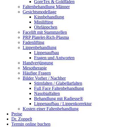
GoreTex & Goldfäden
Faltenbehandlung Männer
Gesichtsmodellage
Kinnbehandlung
Minilifting
Ohrläppchen
Facelift mit Stammzellen
PRP Platelet-Rich-Plasma
Fadenlifting
Lippenbehandlung
Lippenaufbau
Fragen und Antworten
Handverjüngung
Mesotherapie
Häufige Fragen
Bilder Vorher / Nachher
Stirnfalten / Glabellarfalten
Full Face Faltenbehandlung
Nasobialfalten
Behandlung mit Radiesse®
Lippenaufbau / Lippenkorrektur
Kosten einer Faltenbehandlung
Preise
Dr. Zoppelt
Termin online buchen