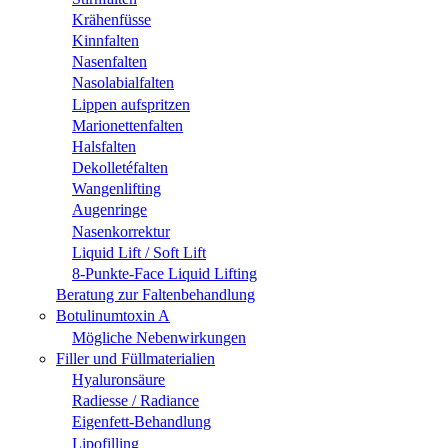
Krähenfüsse
Kinnfalten
Nasenfalten
Nasolabialfalten
Lippen aufspritzen
Marionettenfalten
Halsfalten
Dekolletéfalten
Wangenlifting
Augenringe
Nasenkorrektur
Liquid Lift / Soft Lift
8-Punkte-Face Liquid Lifting
Beratung zur Faltenbehandlung
Botulinumtoxin A
Mögliche Nebenwirkungen
Filler und Füllmaterialien
Hyaluronsäure
Radiesse / Radiance
Eigenfett-Behandlung
Lipofilling