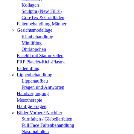
Kollagen
Sculptra (New Fill®)
GoreTex & Goldfäden
Faltenbehandlung Männer
Gesichtsmodellage
Kinnbehandlung
Minilifting
Ohrläppchen
Facelift mit Stammzellen
PRP Platelet-Rich-Plasma
Fadenlifting
Lippenbehandlung
Lippenaufbau
Fragen und Antworten
Handverjüngung
Mesotherapie
Häufige Fragen
Bilder Vorher / Nachher
Stirnfalten / Glabellarfalten
Full Face Faltenbehandlung
Nasobialfalten