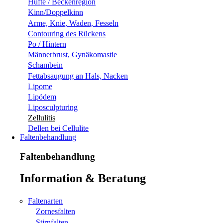
Hüfte / Beckenregion
Kinn/Doppelkinn
Arme, Knie, Waden, Fesseln
Contouring des Rückens
Po / Hintern
Männerbrust, Gynäkomastie
Schambein
Fettabsaugung an Hals, Nacken
Lipome
Lipödem
Liposculpturing
Zellulitis
Dellen bei Cellulite
Faltenbehandlung
Faltenbehandlung
Information & Beratung
Faltenarten
Zornesfalten
Stirnfalten