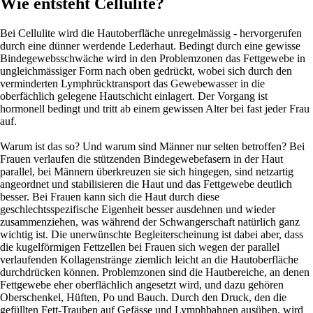
Wie entsteht Cellulite?
Bei Cellulite wird die Hautoberfläche unregelmässig - hervorgerufen
durch eine dünner werdende Lederhaut. Bedingt durch eine gewisse
Bindegewebsschwäche wird in den Problemzonen das Fettgewebe in
ungleichmässiger Form nach oben gedrückt, wobei sich durch den
verminderten Lymphrücktransport das Gewebewasser in die
oberfächlich gelegene Hautschicht einlagert. Der Vorgang ist
hormonell bedingt und tritt ab einem gewissen Alter bei fast jeder Frau
auf.
Warum ist das so? Und warum sind Männer nur selten betroffen? Bei
Frauen verlaufen die stützenden Bindegewebefasern in der Haut
parallel, bei Männern überkreuzen sie sich hingegen, sind netzartig
angeordnet und stabilisieren die Haut und das Fettgewebe deutlich
besser. Bei Frauen kann sich die Haut durch diese
geschlechtsspezifische Eigenheit besser ausdehnen und wieder
zusammenziehen, was während der Schwangerschaft natürlich ganz
wichtig ist. Die unerwünschte Begleiterscheinung ist dabei aber, dass
die kugelförmigen Fettzellen bei Frauen sich wegen der parallel
verlaufenden Kollagenstränge ziemlich leicht an die Hautoberfläche
durchdrücken können. Problemzonen sind die Hautbereiche, an denen
Fettgewebe eher oberflächlich angesetzt wird, und dazu gehören
Oberschenkel, Hüften, Po und Bauch. Durch den Druck, den die
gefüllten Fett-Trauben auf Gefässe und Lymphbahnen ausüben, wird