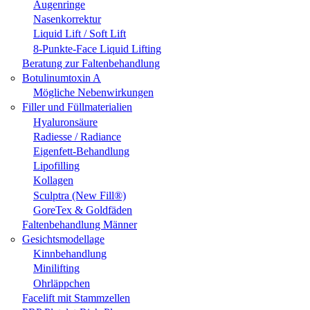
Augenringe
Nasenkorrektur
Liquid Lift / Soft Lift
8-Punkte-Face Liquid Lifting
Beratung zur Faltenbehandlung
Botulinumtoxin A
Mögliche Nebenwirkungen
Filler und Füllmaterialien
Hyaluronsäure
Radiesse / Radiance
Eigenfett-Behandlung
Lipofilling
Kollagen
Sculptra (New Fill®)
GoreTex & Goldfäden
Faltenbehandlung Männer
Gesichtsmodellage
Kinnbehandlung
Minilifting
Ohrläppchen
Facelift mit Stammzellen