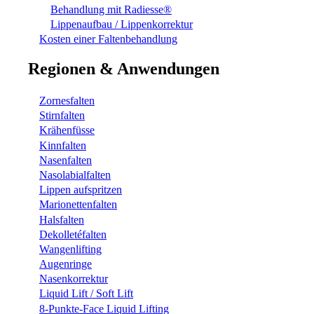
Behandlung mit Radiesse®
Lippenaufbau / Lippenkorrektur
Kosten einer Faltenbehandlung
Regionen & Anwendungen
Zornesfalten
Stirnfalten
Krähenfüsse
Kinnfalten
Nasenfalten
Nasolabialfalten
Lippen aufspritzen
Marionettenfalten
Halsfalten
Dekolletéfalten
Wangenlifting
Augenringe
Nasenkorrektur
Liquid Lift / Soft Lift
8-Punkte-Face Liquid Lifting