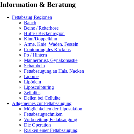
Information & Beratung
Fettabsaug-Regionen
Bauch
Beine / Reiterhose
Hüfte / Beckenregion
Kinn/Doppelkinn
Arme, Knie, Waden, Fesseln
Contouring des Rückens
Po / Hintern
Männerbrust, Gynäkomastie
Schambein
Fettabsaugung an Hals, Nacken
Lipome
Lipödem
Liposculpturing
Zellulitis
Dellen bei Cellulite
Allgemeines zur Fettabsaugung
Möglichkeiten der Liposuktion
Fettabsaugtechniken
Vorbereitung Fettabsaugung
Die Operation
Risiken einer Fettabsaugung