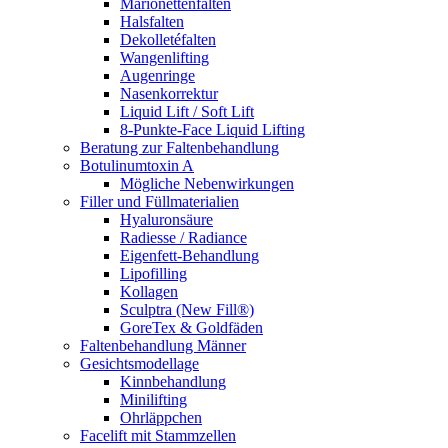
Marionettenfalten
Halsfalten
Dekolletéfalten
Wangenlifting
Augenringe
Nasenkorrektur
Liquid Lift / Soft Lift
8-Punkte-Face Liquid Lifting
Beratung zur Faltenbehandlung
Botulinumtoxin A
Mögliche Nebenwirkungen
Filler und Füllmaterialien
Hyaluronsäure
Radiesse / Radiance
Eigenfett-Behandlung
Lipofilling
Kollagen
Sculptra (New Fill®)
GoreTex & Goldfäden
Faltenbehandlung Männer
Gesichtsmodellage
Kinnbehandlung
Minilifting
Ohrläppchen
Facelift mit Stammzellen