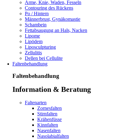
Arme, Knie, Waden, Fesseln
Contouring des Rückens
Po / Hintern
Männerbrust, Gynäkomastie
Schambein
Fettabsaugung an Hals, Nacken
Lipome
Lipödem
Liposculpturing
Zellulitis
Dellen bei Cellulite
Faltenbehandlung
Faltenbehandlung
Information & Beratung
Faltenarten
Zornesfalten
Stirnfalten
Krähenfüsse
Kinnfalten
Nasenfalten
Nasolabialfalten