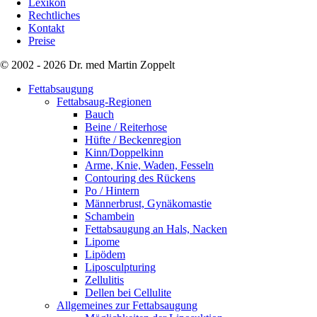
Lexikon
Rechtliches
Kontakt
Preise
© 2002 - 2026 Dr. med Martin Zoppelt
Fettabsaugung
Fettabsaug-Regionen
Bauch
Beine / Reiterhose
Hüfte / Beckenregion
Kinn/Doppelkinn
Arme, Knie, Waden, Fesseln
Contouring des Rückens
Po / Hintern
Männerbrust, Gynäkomastie
Schambein
Fettabsaugung an Hals, Nacken
Lipome
Lipödem
Liposculpturing
Zellulitis
Dellen bei Cellulite
Allgemeines zur Fettabsaugung