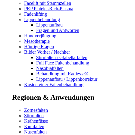
Facelift mit Stammzellen
PRP Platelet-Rich-Plasma
Fadenlifting
Lippenbehandlung
Lippenaufbau
Fragen und Antworten
Handverjüngung
Mesotherapie
Häufige Fragen
Bilder Vorher / Nachher
Stirnfalten / Glabellarfalten
Full Face Faltenbehandlung
Nasobialfalten
Behandlung mit Radiesse®
Lippenaufbau / Lippenkorrektur
Kosten einer Faltenbehandlung
Regionen & Anwendungen
Zornesfalten
Stirnfalten
Krähenfüsse
Kinnfalten
Nasenfalten