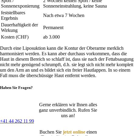
Sport /
2 Wochen keinen Sport / keine
Sonnenexponierung
Sonneneinstrahlung, keine Sauna
feststellbares
Nach etwa 7 Wochen
Ergebnis
Dauerhaftigkeit der
Permanent
Wirkung
Kosten (CHF)
ab 3.000
Durch eine Liposuktion kann die Kontur der Oberarme merklich
harmonisiert werden. Es kann aber durchaus vorkommen, dass die
Haut in diesem Bereich so schlaff ist, dass sie nach der Fettabsaugung
nicht mehr genügend schrumpft, d.h. sie legt sich nicht mehr komplett
um den Arm an und es bildet sich ein freier Hautlappen. In so einem
Fall muss die überschüssige Haut entfernt werden.
Haben Sie Fragen?
Gerne erklären wir Ihnen alles
ganz unverbindlich. Rufen Sie
uns an!
+41 44 262 11 99
Buchen Sie
jetzt online
einen