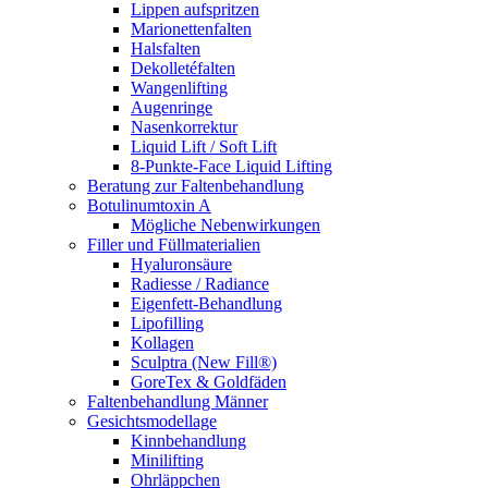
Lippen aufspritzen
Marionettenfalten
Halsfalten
Dekolletéfalten
Wangenlifting
Augenringe
Nasenkorrektur
Liquid Lift / Soft Lift
8-Punkte-Face Liquid Lifting
Beratung zur Faltenbehandlung
Botulinumtoxin A
Mögliche Nebenwirkungen
Filler und Füllmaterialien
Hyaluronsäure
Radiesse / Radiance
Eigenfett-Behandlung
Lipofilling
Kollagen
Sculptra (New Fill®)
GoreTex & Goldfäden
Faltenbehandlung Männer
Gesichtsmodellage
Kinnbehandlung
Minilifting
Ohrläppchen