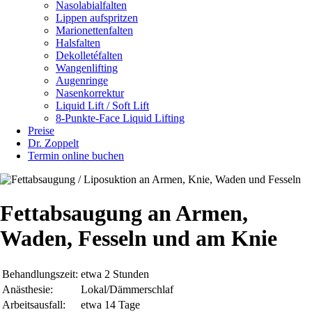
Nasolabialfalten
Lippen aufspritzen
Marionettenfalten
Halsfalten
Dekolletéfalten
Wangenlifting
Augenringe
Nasenkorrektur
Liquid Lift / Soft Lift
8-Punkte-Face Liquid Lifting
Preise
Dr. Zoppelt
Termin online buchen
Fettabsaugung an Armen,
Waden, Fesseln und am Knie
Behandlungszeit:
etwa 2 Stunden
Anästhesie:
Lokal/Dämmerschlaf
Arbeitsausfall:
etwa 14 Tage