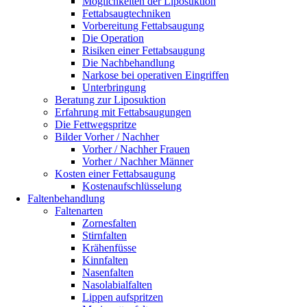
Möglichkeiten der Liposuktion
Fettabsaugtechniken
Vorbereitung Fettabsaugung
Die Operation
Risiken einer Fettabsaugung
Die Nachbehandlung
Narkose bei operativen Eingriffen
Unterbringung
Beratung zur Liposuktion
Erfahrung mit Fettabsaugungen
Die Fettwegspritze
Bilder Vorher / Nachher
Vorher / Nachher Frauen
Vorher / Nachher Männer
Kosten einer Fettabsaugung
Kostenaufschlüsselung
Faltenbehandlung
Faltenarten
Zornesfalten
Stirnfalten
Krähenfüsse
Kinnfalten
Nasenfalten
Nasolabialfalten
Lippen aufspritzen