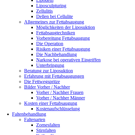
Lipödem
Liposculpturing
Zellulitis
Dellen bei Cellulite
Allgemeines zur Fettabsaugung
Möglichkeiten der Liposuktion
Fettabsaugtechniken
Vorbereitung Fettabsaugung
Die Operation
Risiken einer Fettabsaugung
Die Nachbehandlung
Narkose bei operativen Eingriffen
Unterbringung
Beratung zur Liposuktion
Erfahrung mit Fettabsaugungen
Die Fettwegspritze
Bilder Vorher / Nachher
Vorher / Nachher Frauen
Vorher / Nachher Männer
Kosten einer Fettabsaugung
Kostenaufschlüsselung
Faltenbehandlung
Faltenarten
Zornesfalten
Stirnfalten