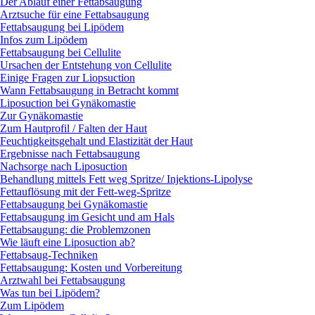
Der Ablauf einer Fettabsaugung
Arztsuche für eine Fettabsaugung
Fettabsaugung bei Lipödem
Infos zum Lipödem
Fettabsaugung bei Cellulite
Ursachen der Entstehung von Cellulite
Einige Fragen zur Liopsuction
Wann Fettabsaugung in Betracht kommt
Liposuction bei Gynäkomastie
Zur Gynäkomastie
Zum Hautprofil / Falten der Haut
Feuchtigkeitsgehalt und Elastizität der Haut
Ergebnisse nach Fettabsaugung
Nachsorge nach Liposuction
Behandlung mittels Fett weg Spritze/ Injektions-Lipolyse
Fettauflösung mit der Fett-weg-Spritze
Fettabsaugung bei Gynäkomastie
Fettabsaugung im Gesicht und am Hals
Fettabsaugung: die Problemzonen
Wie läuft eine Liposuction ab?
Fettabsaug-Techniken
Fettabsaugung: Kosten und Vorbereitung
Arztwahl bei Fettabsaugung
Was tun bei Lipödem?
Zum Lipödem