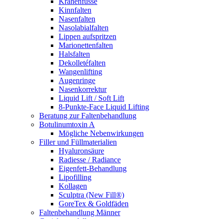
Krähenfüsse
Kinnfalten
Nasenfalten
Nasolabialfalten
Lippen aufspritzen
Marionettenfalten
Halsfalten
Dekolletéfalten
Wangenlifting
Augenringe
Nasenkorrektur
Liquid Lift / Soft Lift
8-Punkte-Face Liquid Lifting
Beratung zur Faltenbehandlung
Botulinumtoxin A
Mögliche Nebenwirkungen
Filler und Füllmaterialien
Hyaluronsäure
Radiesse / Radiance
Eigenfett-Behandlung
Lipofilling
Kollagen
Sculptra (New Fill®)
GoreTex & Goldfäden
Faltenbehandlung Männer