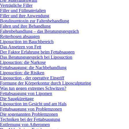
Die Materialienwahl
Verträgliche Filler
Filler und Füllmaterialien
Filler und ihre Anwendung
Botulinumtoxin zur Faltenbehandlung
Falten und ihre Behandlung
Faltenbehandlung – das Beratungsgespräch
Reiterhosen absaugen
Liposuction im Bauchbereich
Das Ansetzen von Fett
Der Faktor Erfahrung beim Fettabsaugen
Das Beratungsgespräch bei Liposuction
Liposuction: die Narkose
Fettabsaugung: die Nachbehandlung
Liposuction: die Risiken
Liposuction - der operative Eingriff
Formung der Körperkontur durch Liposculpturing
Was tun gegen extremes Schwitzen?
Fettabsaugung von Lipomen
Die Saugkürettage
Liposuction im Gesicht und am Hals
Fettabsaugung von Problemzonen
Die sogenannten Problemzonen
Techniken bei der Fettabsaugung
Entfernung von Atheromen