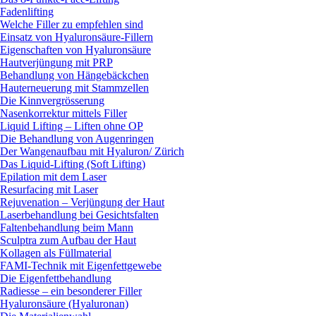
Fadenlifting
Welche Filler zu empfehlen sind
Einsatz von Hyaluronsäure-Fillern
Eigenschaften von Hyaluronsäure
Hautverjüngung mit PRP
Behandlung von Hängebäckchen
Hauterneuerung mit Stammzellen
Die Kinnvergrösserung
Nasenkorrektur mittels Filler
Liquid Lifting – Liften ohne OP
Die Behandlung von Augenringen
Der Wangenaufbau mit Hyaluron/ Zürich
Das Liquid-Lifting (Soft Lifting)
Epilation mit dem Laser
Resurfacing mit Laser
Rejuvenation – Verjüngung der Haut
Laserbehandlung bei Gesichtsfalten
Faltenbehandlung beim Mann
Sculptra zum Aufbau der Haut
Kollagen als Füllmaterial
FAMI-Technik mit Eigenfettgewebe
Die Eigenfettbehandlung
Radiesse – ein besonderer Filler
Hyaluronsäure (Hyaluronan)