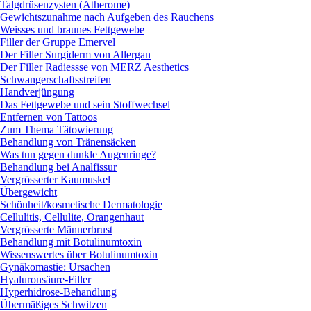
Talgdrüsenzysten (Atherome)
Gewichtszunahme nach Aufgeben des Rauchens
Weisses und braunes Fettgewebe
Filler der Gruppe Emervel
Der Filler Surgiderm von Allergan
Der Filler Radiessse von MERZ Aesthetics
Schwangerschaftsstreifen
Handverjüngung
Das Fettgewebe und sein Stoffwechsel
Entfernen von Tattoos
Zum Thema Tätowierung
Behandlung von Tränensäcken
Was tun gegen dunkle Augenringe?
Behandlung bei Analfissur
Vergrösserter Kaumuskel
Übergewicht
Schönheit/kosmetische Dermatologie
Cellulitis, Cellulite, Orangenhaut
Vergrösserte Männerbrust
Behandlung mit Botulinumtoxin
Wissenswertes über Botulinumtoxin
Gynäkomastie: Ursachen
Hyaluronsäure-Filler
Hyperhidrose-Behandlung
Übermäßiges Schwitzen