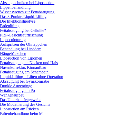
Absaugtechniken bei Liposuction
Lippenbehandlung
Wissenswertes zur Fettabsaugung
Das 8-Punkte-Liquid-Lifting
Die Injektionslipolyse
Fadenlifting
Fettabsaugung bei Cellulite?
PRP-Gesichtsauffrischung
Liposculpturing
Aufspritzen der Ohrläppchen
Behandlung bei Lipödem
Hängebäckchen
Liposuction von Lipomen
Fettabsaugung an Nacken und Hals
Nasenkorrektur, Kinnaufbau
Fettabsaugung am Schambein
Liquid-Lifting – Liften ohne Operation
Absaugung bei Gynäkomastie
Dunkle Augenringe
Fettabsaugung am Po
Wangenaufbau
Das Unterhautfettgewebe
Die Modellierung des Gesichts
Liposuction am Rücken
Faltenbehandlung beim Mann