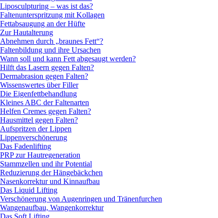
Liposculpturing – was ist das?
Faltenunterspritzung mit Kollagen
Fettabsaugung an der Hüfte
Zur Hautalterung
Abnehmen durch „braunes Fett“?
Faltenbildung und ihre Ursachen
Wann soll und kann Fett abgesaugt werden?
Hilft das Lasern gegen Falten?
Dermabrasion gegen Falten?
Wissenswertes über Filler
Die Eigenfettbehandlung
Kleines ABC der Faltenarten
Helfen Cremes gegen Falten?
Hausmittel gegen Falten?
Aufspritzen der Lippen
Lippenverschönerung
Das Fadenlifting
PRP zur Hautregeneration
Stammzellen und ihr Potential
Reduzierung der Hängebäckchen
Nasenkorrektur und Kinnaufbau
Das Liquid Lifting
Verschönerung von Augenringen und Tränenfurchen
Wangenaufbau, Wangenkorrektur
Das Soft Lifting