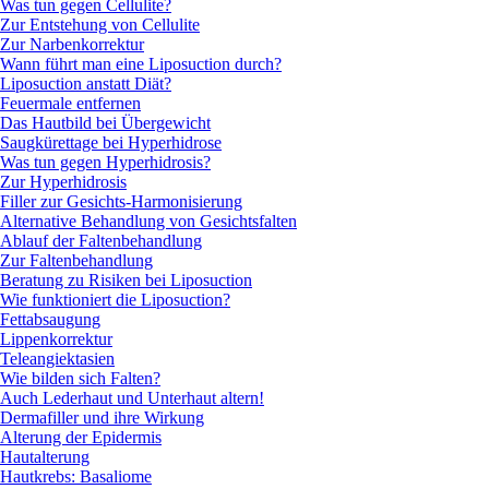
Was tun gegen Cellulite?
Zur Entstehung von Cellulite
Zur Narbenkorrektur
Wann führt man eine Liposuction durch?
Liposuction anstatt Diät?
Feuermale entfernen
Das Hautbild bei Übergewicht
Saugkürettage bei Hyperhidrose
Was tun gegen Hyperhidrosis?
Zur Hyperhidrosis
Filler zur Gesichts-Harmonisierung
Alternative Behandlung von Gesichtsfalten
Ablauf der Faltenbehandlung
Zur Faltenbehandlung
Beratung zu Risiken bei Liposuction
Wie funktioniert die Liposuction?
Fettabsaugung
Lippenkorrektur
Teleangiektasien
Wie bilden sich Falten?
Auch Lederhaut und Unterhaut altern!
Dermafiller und ihre Wirkung
Alterung der Epidermis
Hautalterung
Hautkrebs: Basaliome