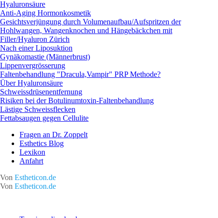
Hyaluronsäure
Anti-Aging Hormonkosmetik
Gesichtsverjüngung durch Volumenaufbau/Aufspritzen der
Hohlwangen, Wangenknochen und Hängebäckchen mit
Filler/Hyaluron Zürich
Nach einer Liposuktion
Gynäkomastie (Männerbrust)
Lippenvergrösserung
Faltenbehandlung "Dracula,Vampir" PRP Methode?
Über Hyaluronsäure
Schweissdrüsenentfernung
Risiken bei der Botulinumtoxin-Faltenbehandlung
Lästige Schweissflecken
Fettabsaugen gegen Cellulite
Fragen an Dr. Zoppelt
Esthetics Blog
Lexikon
Anfahrt
Von
Estheticon.de
Von
Estheticon.de