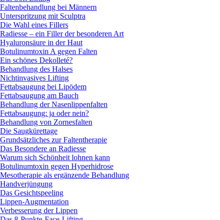
Faltenbehandlung bei Männern
Unterspritzung mit Sculptra
Die Wahl eines Fillers
Radiesse – ein Filler der besonderen Art
Hyaluronsäure in der Haut
Botulinumtoxin A gegen Falten
Ein schönes Dekolleté?
Behandlung des Halses
Nichtinvasives Lifting
Fettabsaugung bei Lipödem
Fettabsaugung am Bauch
Behandlung der Nasenlippenfalten
Fettabsaugung: ja oder nein?
Behandlung von Zornesfalten
Die Saugkürettage
Grundsätzliches zur Faltentherapie
Das Besondere an Radiesse
Warum sich Schönheit lohnen kann
Botulinumtoxin gegen Hyperhidrose
Mesotherapie als ergänzende Behandlung
Handverjüngung
Das Gesichtspeeling
Lippen-Augmentation
Verbesserung der Lippen
Das 8-Punkte-Face-Lifting