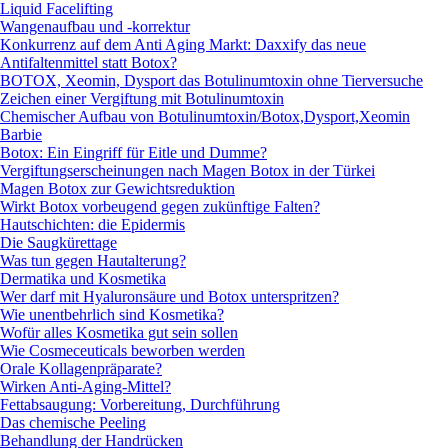
Liquid Facelifting
Wangenaufbau und -korrektur
Konkurrenz auf dem Anti Aging Markt: Daxxify das neue
Antifaltenmittel statt Botox?
BOTOX, Xeomin, Dysport das Botulinumtoxin ohne Tierversuche
Zeichen einer Vergiftung mit Botulinumtoxin
Chemischer Aufbau von Botulinumtoxin/Botox,Dysport,Xeomin
Barbie
Botox: Ein Eingriff für Eitle und Dumme?
Vergiftungserscheinungen nach Magen Botox in der Türkei
Magen Botox zur Gewichtsreduktion
Wirkt Botox vorbeugend gegen zukünftige Falten?
Hautschichten: die Epidermis
Die Saugkürettage
Was tun gegen Hautalterung?
Dermatika und Kosmetika
Wer darf mit Hyaluronsäure und Botox unterspritzen?
Wie unentbehrlich sind Kosmetika?
Wofür alles Kosmetika gut sein sollen
Wie Cosmeceuticals beworben werden
Orale Kollagenpräparate?
Wirken Anti-Aging-Mittel?
Fettabsaugung: Vorbereitung, Durchführung
Das chemische Peeling
Behandlung der Handrücken