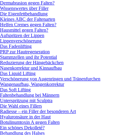
Dermabrasion gegen Falten?
Wissenswertes über Filler
Die Eigenfettbehandlung
Kleines ABC der Faltenarten
Helfen Cremes gegen Falten?
Hausmittel gegen Falten?
Aufspritzen der Lippen
Lippenverschönerung
Das Fadenlifting
PRP zur Hautregeneration
Stammzellen und ihr Potential
Reduzierung der Hängebäckchen
Nasenkorrektur und Kinnaufbau
Das Liquid Lifting
Verschönerung von Augenringen und Tränenfurchen
Wangenaufbau, Wangenkorrektur
Das Soft Lifting
Faltenbehandlung bei Männern
Unterspritzung mit Sculptra
Die Wahl eines Fillers
Radiesse – ein Filler der besonderen Art
Hyaluronsäure in der Haut
Botulinumtoxin A gegen Falten
Ein schönes Dekolleté?
Behandlung des Halses