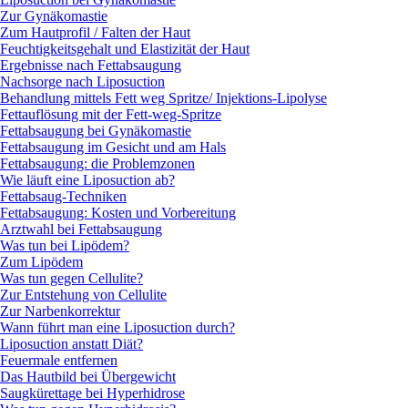
Zur Gynäkomastie
Zum Hautprofil / Falten der Haut
Feuchtigkeitsgehalt und Elastizität der Haut
Ergebnisse nach Fettabsaugung
Nachsorge nach Liposuction
Behandlung mittels Fett weg Spritze/ Injektions-Lipolyse
Fettauflösung mit der Fett-weg-Spritze
Fettabsaugung bei Gynäkomastie
Fettabsaugung im Gesicht und am Hals
Fettabsaugung: die Problemzonen
Wie läuft eine Liposuction ab?
Fettabsaug-Techniken
Fettabsaugung: Kosten und Vorbereitung
Arztwahl bei Fettabsaugung
Was tun bei Lipödem?
Zum Lipödem
Was tun gegen Cellulite?
Zur Entstehung von Cellulite
Zur Narbenkorrektur
Wann führt man eine Liposuction durch?
Liposuction anstatt Diät?
Feuermale entfernen
Das Hautbild bei Übergewicht
Saugkürettage bei Hyperhidrose