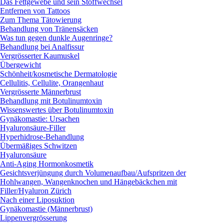
Das Fettgewebe und sein Stoffwechsel
Entfernen von Tattoos
Zum Thema Tätowierung
Behandlung von Tränensäcken
Was tun gegen dunkle Augenringe?
Behandlung bei Analfissur
Vergrösserter Kaumuskel
Übergewicht
Schönheit/kosmetische Dermatologie
Cellulitis, Cellulite, Orangenhaut
Vergrösserte Männerbrust
Behandlung mit Botulinumtoxin
Wissenswertes über Botulinumtoxin
Gynäkomastie: Ursachen
Hyaluronsäure-Filler
Hyperhidrose-Behandlung
Übermäßiges Schwitzen
Hyaluronsäure
Anti-Aging Hormonkosmetik
Gesichtsverjüngung durch Volumenaufbau/Aufspritzen der
Hohlwangen, Wangenknochen und Hängebäckchen mit
Filler/Hyaluron Zürich
Nach einer Liposuktion
Gynäkomastie (Männerbrust)
Lippenvergrösserung