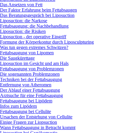
Das Ansetzen von Fett
Der Faktor Erfahrung beim Fettabsaugen
Das Beratungsgespräch bei Liposuction
Liposuction: die Narkose
Fettabsaugung: die Nachbehandlung
Liposuction: die Risiken
Liposuction - der operative Eingriff
Formung der Körperkontur durch Liposculpturing
Was tun gegen extremes Schwitzen?
Fettabsaugung von Lipomen
Die Saugkürettage
Liposuction im Gesicht und am Hals
Fettabsaugung von Problemzonen
Die sogenannten Problemzonen
Techniken bei der Fettabsaugung
Entfernung von Atheromen
Der Ablauf einer Fettabsaugung
Arztsuche für eine Fettabsaugung
Fettabsaugung bei Lipödem
Infos zum Lipödem
Fettabsaugung bei Cellulite
Ursachen der Entstehung von Cellulite
Einige Fragen zur Liopsuction
Wann Fettabsaugung in Betracht kommt
Liposuction bei Gynäkomastie