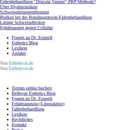
Faltenbehandlung "Dracula,Vampir" PRP Methode?
Über Hyaluronsäure
Schweissdrüsenentfernung
Risiken bei der Botulinumtoxin-Faltenbehandlung
Lästige Schweissflecken
Fettabsaugen gegen Cellulite
Fragen an Dr. Zoppelt
Esthetics Blog
Lexikon
Anfahrt
Von
Estheticon.de
Von
Estheticon.de
Termin online buchen
Bellevue Esthetics Blog
Fragen an Dr. Zoppelt
Fettabsaugung (Liposuktion)
Faltenbehandlung
Lexikon
Rechtliches
Kontakt
Preise