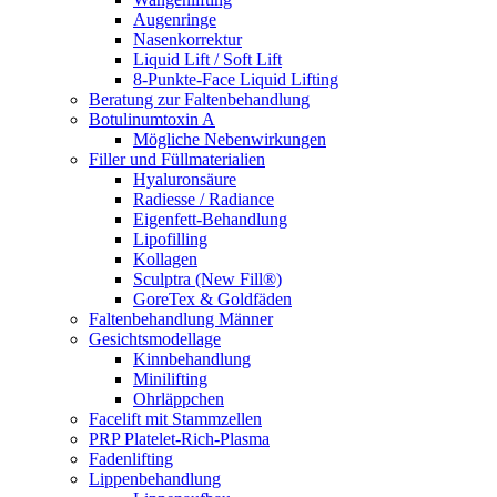
Augenringe
Nasenkorrektur
Liquid Lift / Soft Lift
8-Punkte-Face Liquid Lifting
Beratung zur Faltenbehandlung
Botulinumtoxin A
Mögliche Nebenwirkungen
Filler und Füllmaterialien
Hyaluronsäure
Radiesse / Radiance
Eigenfett-Behandlung
Lipofilling
Kollagen
Sculptra (New Fill®)
GoreTex & Goldfäden
Faltenbehandlung Männer
Gesichtsmodellage
Kinnbehandlung
Minilifting
Ohrläppchen
Facelift mit Stammzellen
PRP Platelet-Rich-Plasma
Fadenlifting
Lippenbehandlung