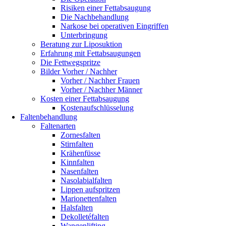
Risiken einer Fettabsaugung
Die Nachbehandlung
Narkose bei operativen Eingriffen
Unterbringung
Beratung zur Liposuktion
Erfahrung mit Fettabsaugungen
Die Fettwegspritze
Bilder Vorher / Nachher
Vorher / Nachher Frauen
Vorher / Nachher Männer
Kosten einer Fettabsaugung
Kostenaufschlüsselung
Faltenbehandlung
Faltenarten
Zornesfalten
Stirnfalten
Krähenfüsse
Kinnfalten
Nasenfalten
Nasolabialfalten
Lippen aufspritzen
Marionettenfalten
Halsfalten
Dekolletéfalten
Wangenlifting