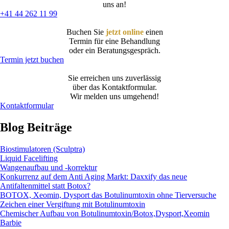
uns an!
+41 44 262 11 99
Buchen Sie
jetzt online
einen
Termin für eine Behandlung
oder ein Beratungsgespräch.
Termin jetzt buchen
Sie erreichen uns zuverlässig
über das Kontaktformular.
Wir melden uns umgehend!
Kontaktformular
Blog Beiträge
Biostimulatoren (Sculptra)
Liquid Facelifting
Wangenaufbau und -korrektur
Konkurrenz auf dem Anti Aging Markt: Daxxify das neue
Antifaltenmittel statt Botox?
BOTOX, Xeomin, Dysport das Botulinumtoxin ohne Tierversuche
Zeichen einer Vergiftung mit Botulinumtoxin
Chemischer Aufbau von Botulinumtoxin/Botox,Dysport,Xeomin
Barbie