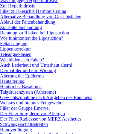
Was tun gegen Hyperhidrosis?
Zur Hyperhidrosis
Filler zur Gesichts-Harmonisierung
Alternative Behandlung von Gesichtsfalten
Ablauf der Faltenbehandlung
Zur Faltenbehandlung
Beratung zu Risiken bei Liposuction
Wie funktioniert die Liposuction?
Fettabsaugung
Lippenkorrektur
Teleangiektasien
Wie bilden sich Falten?
Auch Lederhaut und Unterhaut altern!
Dermafiller und ihre Wirkung
Alterung der Epidermis
Hautalterung
Hautkrebs: Basaliome
Talgdrüsenzysten (Atherome)
Gewichtszunahme nach Aufgeben des Rauchens
Weisses und braunes Fettgewebe
Filler der Gruppe Emervel
Der Filler Surgiderm von Allergan
Der Filler Radiessse von MERZ Aesthetics
Schwangerschaftsstreifen
Handverjüngung