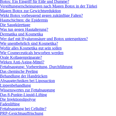
Botox: Ein Eingriff für Eitle und Dumme?
Vergiftungserscheinungen nach Magen Botox in der Türkei
Magen Botox zur Gewichtsreduktion
Wirkt Botox vorbeugend gegen zukünftige Falten?
Hautschichten: die Epidermis
Die Saugkürettage
Was tun gegen Hautalterung?
Dermatika und Kosmetika
Wer darf mit Hyaluronsäure und Botox unterspritzen?
Wie unentbehrlich sind Kosmetika?
Wofür alles Kosmetika gut sein sollen
Wie Cosmeceuticals beworben werden
Orale Kollagenpräparate?
Wirken Anti-Aging-Mittel?
Fettabsaugung: Vorbereitung, Durchführung
Das chemische Peeling
Behandlung der Handrücken
Absaugtechniken bei Liposuction
Lippenbehandlung
Wissenswertes zur Fettabsaugung
Das 8-Punkte-Liquid-Lifting
Die Injektionslipolyse
Fadenlifting
Fettabsaugung bei Cellulite?
PRP-Gesichtsauffrischung