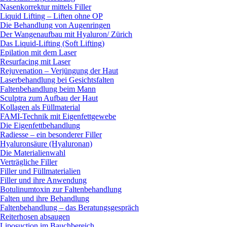
Nasenkorrektur mittels Filler
Liquid Lifting – Liften ohne OP
Die Behandlung von Augenringen
Der Wangenaufbau mit Hyaluron/ Zürich
Das Liquid-Lifting (Soft Lifting)
Epilation mit dem Laser
Resurfacing mit Laser
Rejuvenation – Verjüngung der Haut
Laserbehandlung bei Gesichtsfalten
Faltenbehandlung beim Mann
Sculptra zum Aufbau der Haut
Kollagen als Füllmaterial
FAMI-Technik mit Eigenfettgewebe
Die Eigenfettbehandlung
Radiesse – ein besonderer Filler
Hyaluronsäure (Hyaluronan)
Die Materialienwahl
Verträgliche Filler
Filler und Füllmaterialien
Filler und ihre Anwendung
Botulinumtoxin zur Faltenbehandlung
Falten und ihre Behandlung
Faltenbehandlung – das Beratungsgespräch
Reiterhosen absaugen
Liposuction im Bauchbereich