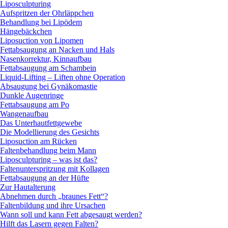
Liposculpturing
Aufspritzen der Ohrläppchen
Behandlung bei Lipödem
Hängebäckchen
Liposuction von Lipomen
Fettabsaugung an Nacken und Hals
Nasenkorrektur, Kinnaufbau
Fettabsaugung am Schambein
Liquid-Lifting – Liften ohne Operation
Absaugung bei Gynäkomastie
Dunkle Augenringe
Fettabsaugung am Po
Wangenaufbau
Das Unterhautfettgewebe
Die Modellierung des Gesichts
Liposuction am Rücken
Faltenbehandlung beim Mann
Liposculpturing – was ist das?
Faltenunterspritzung mit Kollagen
Fettabsaugung an der Hüfte
Zur Hautalterung
Abnehmen durch „braunes Fett“?
Faltenbildung und ihre Ursachen
Wann soll und kann Fett abgesaugt werden?
Hilft das Lasern gegen Falten?