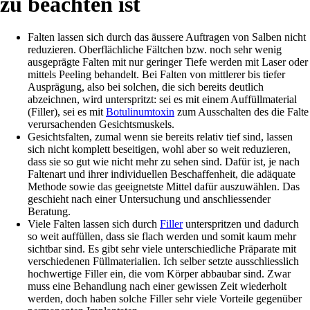
zu beachten ist
Falten lassen sich durch das äussere Auftragen von Salben nicht
reduzieren. Oberflächliche Fältchen bzw. noch sehr wenig
ausgeprägte Falten mit nur geringer Tiefe werden mit Laser oder
mittels Peeling behandelt. Bei Falten von mittlerer bis tiefer
Ausprägung, also bei solchen, die sich bereits deutlich
abzeichnen, wird unterspritzt: sei es mit einem Auffüllmaterial
(Filler), sei es mit
Botulinumtoxin
zum Ausschalten des die Falte
verursachenden Gesichtsmuskels.
Gesichtsfalten, zumal wenn sie bereits relativ tief sind, lassen
sich nicht komplett beseitigen, wohl aber so weit reduzieren,
dass sie so gut wie nicht mehr zu sehen sind. Dafür ist, je nach
Faltenart und ihrer individuellen Beschaffenheit, die adäquate
Methode sowie das geeignetste Mittel dafür auszuwählen. Das
geschieht nach einer Untersuchung und anschliessender
Beratung.
Viele Falten lassen sich durch
Filler
unterspritzen und dadurch
so weit auffüllen, dass sie flach werden und somit kaum mehr
sichtbar sind. Es gibt sehr viele unterschiedliche Präparate mit
verschiedenen Füllmaterialien. Ich selber setzte ausschliesslich
hochwertige Filler ein, die vom Körper abbaubar sind. Zwar
muss eine Behandlung nach einer gewissen Zeit wiederholt
werden, doch haben solche Filler sehr viele Vorteile gegenüber