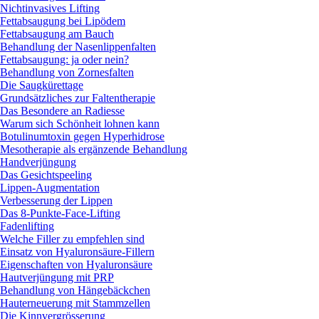
Nichtinvasives Lifting
Fettabsaugung bei Lipödem
Fettabsaugung am Bauch
Behandlung der Nasenlippenfalten
Fettabsaugung: ja oder nein?
Behandlung von Zornesfalten
Die Saugkürettage
Grundsätzliches zur Faltentherapie
Das Besondere an Radiesse
Warum sich Schönheit lohnen kann
Botulinumtoxin gegen Hyperhidrose
Mesotherapie als ergänzende Behandlung
Handverjüngung
Das Gesichtspeeling
Lippen-Augmentation
Verbesserung der Lippen
Das 8-Punkte-Face-Lifting
Fadenlifting
Welche Filler zu empfehlen sind
Einsatz von Hyaluronsäure-Fillern
Eigenschaften von Hyaluronsäure
Hautverjüngung mit PRP
Behandlung von Hängebäckchen
Hauterneuerung mit Stammzellen
Die Kinnvergrösserung