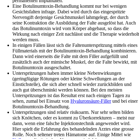
permanenten Implantaten.
Eine Botulinumtoxin-Behandlung kommt nur bei wenigen
Gesichtsfalten infrage. Dabei wird durch das eingespritzte
Nervengift derjenige Gesichtsmuskel lahmgelegt, der durch
seine Kontraktion die Ausbildung der Falte ausgelöst hat. Auch
das Botulinumtoxin wird vom Körper abgebaut, so dass die
Wirkung nach einiger Zeit nachlässt und die Therapie wiederholt
werden muss.
In einigen Fällen lässt sich die Faltenunterspritzung mittels eines
Füllmaterials mit der Botulinumtoxin-Behandlung kombinieren.
Dann wird einerseits die Falte mit dem Filler aufgefüllt und
zusätzlich auch der mimische Muskel, der die Falte bewirkt, mit
Botulinumtoxin ausgeschaltet.
Unterspritzungen haben immer kleine Nebenwirkungen
(geringfügige Rötungen oder kleine Schwellungen an der
Einstichstelle), die sich aber schnell wieder zurückbilden und
auch gut überschminkt werden können. Bei den meisten
Unterspritzungen ist das Resultat erst nach einigen Tagen zu
sehen, zumal bei Einsatz von
Hyaluronsäure-Filler
und bei einer
Botulinumtoxin-Behandlung.
Unterspritzungen sind relativ risikoarm. Nur sehr selten bilden
sich Knötchen, oder es kommt zu Überkorrekturen – meist nur
dann, wenn eine falsche Injektionstechnik angewendet wird.
Hier spielt die Erfahrung des behandelnden Arztes eine grosse
Rolle. Noch seltener treten Hämatome auf. Einige Mittel wie