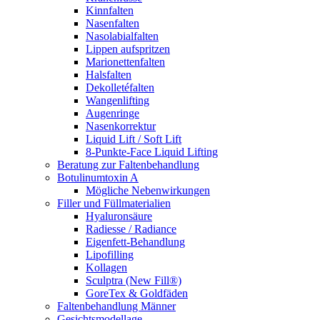
Kinnfalten
Nasenfalten
Nasolabialfalten
Lippen aufspritzen
Marionettenfalten
Halsfalten
Dekolletéfalten
Wangenlifting
Augenringe
Nasenkorrektur
Liquid Lift / Soft Lift
8-Punkte-Face Liquid Lifting
Beratung zur Faltenbehandlung
Botulinumtoxin A
Mögliche Nebenwirkungen
Filler und Füllmaterialien
Hyaluronsäure
Radiesse / Radiance
Eigenfett-Behandlung
Lipofilling
Kollagen
Sculptra (New Fill®)
GoreTex & Goldfäden
Faltenbehandlung Männer
Gesichtsmodellage