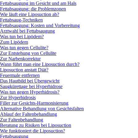
Fettabsaugung im Gesicht und am Hals
Fettabsaugung: die Problemzonen
Wie läuft eine Liposuction ab?
Fettabsaug-Techniken
Fettabsaugung: Kosten und Vorbereitung
Arztwahl bei Fettabsaugung
Was tun bei Lipödem?
Zum Lipödem
Was tun gegen Cellulite?
Zur Entstehung von Cellulite
Zur Narbenkorrektur
Wann führt man eine Liposuction durch?
Liposuction anstatt Diät?
Feuermale entfernen
Das Hautbild bei Übergewicht
Saugkürettage bei Hyperhidrose
Was tun gegen Hyperhidrosis?
Zur Hyperhidrosis
Filler zur Gesichts-Harmonisierung
Alternative Behandlung von Gesichtsfalten
Ablauf der Faltenbehandlung
Zur Faltenbehandlung
Beratung zu Risiken bei Liposuction
Wie funktioniert die Liposuction?
Fettabsaugung