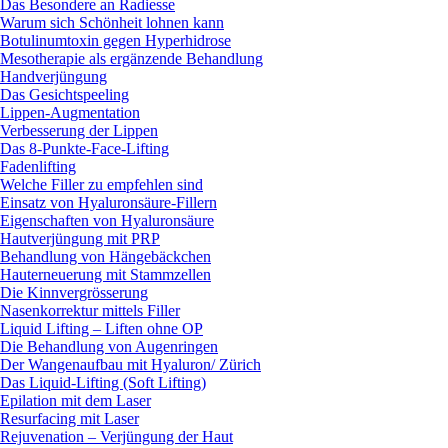
Das Besondere an Radiesse
Warum sich Schönheit lohnen kann
Botulinumtoxin gegen Hyperhidrose
Mesotherapie als ergänzende Behandlung
Handverjüngung
Das Gesichtspeeling
Lippen-Augmentation
Verbesserung der Lippen
Das 8-Punkte-Face-Lifting
Fadenlifting
Welche Filler zu empfehlen sind
Einsatz von Hyaluronsäure-Fillern
Eigenschaften von Hyaluronsäure
Hautverjüngung mit PRP
Behandlung von Hängebäckchen
Hauterneuerung mit Stammzellen
Die Kinnvergrösserung
Nasenkorrektur mittels Filler
Liquid Lifting – Liften ohne OP
Die Behandlung von Augenringen
Der Wangenaufbau mit Hyaluron/ Zürich
Das Liquid-Lifting (Soft Lifting)
Epilation mit dem Laser
Resurfacing mit Laser
Rejuvenation – Verjüngung der Haut