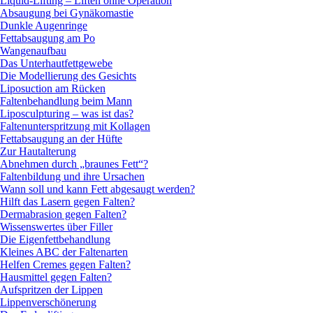
Liquid-Lifting – Liften ohne Operation
Absaugung bei Gynäkomastie
Dunkle Augenringe
Fettabsaugung am Po
Wangenaufbau
Das Unterhautfettgewebe
Die Modellierung des Gesichts
Liposuction am Rücken
Faltenbehandlung beim Mann
Liposculpturing – was ist das?
Faltenunterspritzung mit Kollagen
Fettabsaugung an der Hüfte
Zur Hautalterung
Abnehmen durch „braunes Fett“?
Faltenbildung und ihre Ursachen
Wann soll und kann Fett abgesaugt werden?
Hilft das Lasern gegen Falten?
Dermabrasion gegen Falten?
Wissenswertes über Filler
Die Eigenfettbehandlung
Kleines ABC der Faltenarten
Helfen Cremes gegen Falten?
Hausmittel gegen Falten?
Aufspritzen der Lippen
Lippenverschönerung