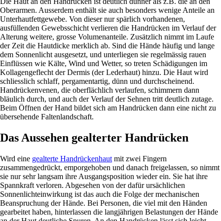
Die Haut an den Handrücken ist deutlich dünner als z.B. die an den
Oberarmen. Ausserdem enthält sie auch besonders wenige Anteile an
Unterhautfettgewebe. Von dieser nur spärlich vorhandenen,
ausfüllenden Gewebsschicht verlieren die Handrücken im Verlauf der
Alterung weitere, grosse Volumenanteile. Zusätzlich nimmt im Laufe
der Zeit die Hautdicke merklich ab. Sind die Hände häufig und lange
dem Sonnenlicht ausgesetzt, und unterliegen sie regelmässig rauen
Einflüssen wie Kälte, Wind und Wetter, so treten Schädigungen im
Kollagengeflecht der Dermis (der Lederhaut) hinzu. Die Haut wird
schliesslich schlaff, pergamentartig, dünn und durchscheinend.
Handrückenvenen, die oberflächlich verlaufen, schimmern dann
bläulich durch, und auch der Verlauf der Sehnen tritt deutlich zutage.
Beim Öffnen der Hand bildet sich am Handrücken dann eine nicht zu
übersehende Faltenlandschaft.
Das Aussehen gealterter Handrücken
Wird eine
gealterte Handrückenhaut
mit zwei Fingern
zusammengedrückt, emporgehoben und danach freigelassen, so nimmt
sie nur sehr langsam ihre Ausgangsposition wieder ein. Sie hat ihre
Spannkraft verloren. Abgesehen von der dafür ursächlichen
Sonnenlichteinwirkung ist das auch die Folge der mechanischen
Beanspruchung der Hände. Bei Personen, die viel mit den Händen
gearbeitet haben, hinterlassen die langjährigen Belastungen der Hände
an der Haut deutliche Spuren. An den Handrücken lässt sich leicht