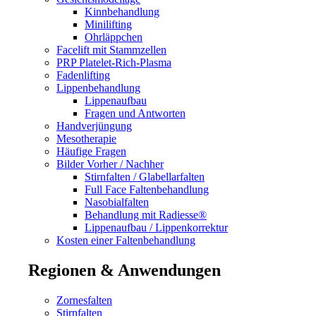
Kinnbehandlung
Minilifting
Ohrläppchen
Facelift mit Stammzellen
PRP Platelet-Rich-Plasma
Fadenlifting
Lippenbehandlung
Lippenaufbau
Fragen und Antworten
Handverjüngung
Mesotherapie
Häufige Fragen
Bilder Vorher / Nachher
Stirnfalten / Glabellarfalten
Full Face Faltenbehandlung
Nasobialfalten
Behandlung mit Radiesse®
Lippenaufbau / Lippenkorrektur
Kosten einer Faltenbehandlung
Regionen & Anwendungen
Zornesfalten
Stirnfalten