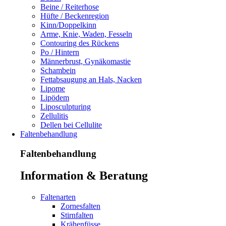
Beine / Reiterhose
Hüfte / Beckenregion
Kinn/Doppelkinn
Arme, Knie, Waden, Fesseln
Contouring des Rückens
Po / Hintern
Männerbrust, Gynäkomastie
Schambein
Fettabsaugung an Hals, Nacken
Lipome
Lipödem
Liposculpturing
Zellulitis
Dellen bei Cellulite
Faltenbehandlung
Faltenbehandlung
Information & Beratung
Faltenarten
Zornesfalten
Stirnfalten
Krähenfüsse