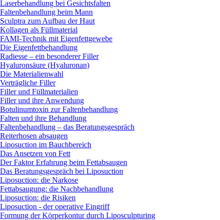
Laserbehandlung bei Gesichtsfalten
Faltenbehandlung beim Mann
Sculptra zum Aufbau der Haut
Kollagen als Füllmaterial
FAMI-Technik mit Eigenfettgewebe
Die Eigenfettbehandlung
Radiesse – ein besonderer Filler
Hyaluronsäure (Hyaluronan)
Die Materialienwahl
Verträgliche Filler
Filler und Füllmaterialien
Filler und ihre Anwendung
Botulinumtoxin zur Faltenbehandlung
Falten und ihre Behandlung
Faltenbehandlung – das Beratungsgespräch
Reiterhosen absaugen
Liposuction im Bauchbereich
Das Ansetzen von Fett
Der Faktor Erfahrung beim Fettabsaugen
Das Beratungsgespräch bei Liposuction
Liposuction: die Narkose
Fettabsaugung: die Nachbehandlung
Liposuction: die Risiken
Liposuction - der operative Eingriff
Formung der Körperkontur durch Liposculpturing