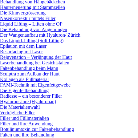
Behandlung von Hängebäckchen
Hauterneuerung mit Stammzellen
Die Kinnvergrösserung
Nasenkorrektur mittels Filler
Liquid Lifting – Liften ohne OP
Die Behandlung von Augenringen
Der Wangenaufbau mit Hyaluron/ Zürich
Das Liquid-Lifting (Soft Lifting)
Epilation mit dem Laser
Resurfacing mit Laser
Rejuvenation – Verjüngung der Haut
Laserbehandlung bei Gesichtsfalten
Faltenbehandlung beim Mann
Sculptra zum Aufbau der Haut
Kollagen als Füllmaterial
FAMI-Technik mit Eigenfettgewebe
Die Eigenfettbehandlung
Radiesse – ein besonderer Filler
Hyaluronsäure (Hyaluronan)
Die Materialienwahl
Verträgliche Filler
Filler und Füllmaterialien
Filler und ihre Anwendung
Botulinumtoxin zur Faltenbehandlung
Falten und ihre Behandlung