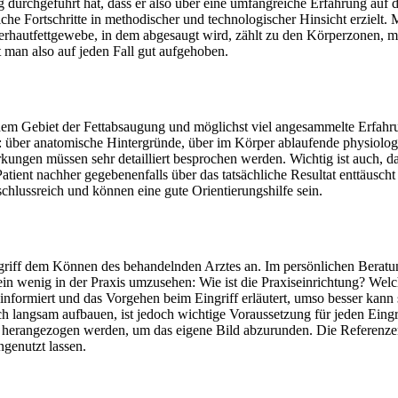
ssig durchgeführt hat, dass er also über eine umfangreiche Erfahrung auf 
liche Fortschritte in methodischer und technologischer Hinsicht erziel
rhautfettgewebe, in dem abgesaugt wird, zählt zu den Körperzonen, mit
 man also auf jeden Fall gut aufgehoben.
dem Gebiet der Fettabsaugung und möglichst viel angesammelte Erfahrun
: über anatomische Hintergründe, über im Körper ablaufende physiolo
ngen müssen sehr detailliert besprochen werden. Wichtig ist auch, das
ient nachher gegebenenfalls über das tatsächliche Resultat enttäuscht i
schlussreich und können eine gute Orientierungshilfe sein.
ingriff dem Können des behandelnden Arztes an. Im persönlichen Beratu
 ein wenig in der Praxis umzusehen: Wie ist die Praxiseinrichtung? Wel
informiert und das Vorgehen beim Eingriff erläutert, umso besser kann
ch langsam aufbauen, ist jedoch wichtige Voraussetzung für jeden Eingri
 herangezogen werden, um das eigene Bild abzurunden. Die Referenzen a
ngenutzt lassen.