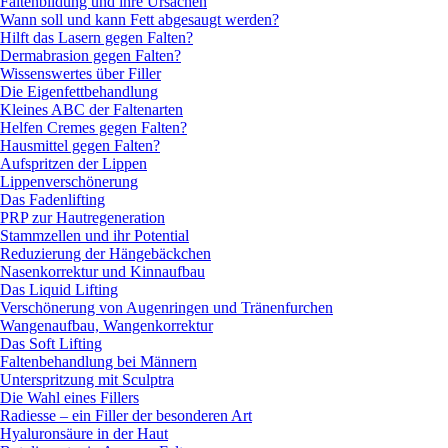
Faltenbildung und ihre Ursachen
Wann soll und kann Fett abgesaugt werden?
Hilft das Lasern gegen Falten?
Dermabrasion gegen Falten?
Wissenswertes über Filler
Die Eigenfettbehandlung
Kleines ABC der Faltenarten
Helfen Cremes gegen Falten?
Hausmittel gegen Falten?
Aufspritzen der Lippen
Lippenverschönerung
Das Fadenlifting
PRP zur Hautregeneration
Stammzellen und ihr Potential
Reduzierung der Hängebäckchen
Nasenkorrektur und Kinnaufbau
Das Liquid Lifting
Verschönerung von Augenringen und Tränenfurchen
Wangenaufbau, Wangenkorrektur
Das Soft Lifting
Faltenbehandlung bei Männern
Unterspritzung mit Sculptra
Die Wahl eines Fillers
Radiesse – ein Filler der besonderen Art
Hyaluronsäure in der Haut