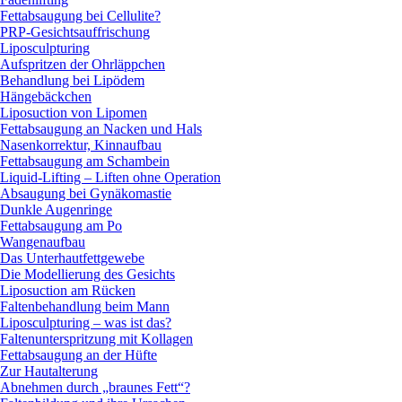
Fettabsaugung bei Cellulite?
PRP-Gesichtsauffrischung
Liposculpturing
Aufspritzen der Ohrläppchen
Behandlung bei Lipödem
Hängebäckchen
Liposuction von Lipomen
Fettabsaugung an Nacken und Hals
Nasenkorrektur, Kinnaufbau
Fettabsaugung am Schambein
Liquid-Lifting – Liften ohne Operation
Absaugung bei Gynäkomastie
Dunkle Augenringe
Fettabsaugung am Po
Wangenaufbau
Das Unterhautfettgewebe
Die Modellierung des Gesichts
Liposuction am Rücken
Faltenbehandlung beim Mann
Liposculpturing – was ist das?
Faltenunterspritzung mit Kollagen
Fettabsaugung an der Hüfte
Zur Hautalterung
Abnehmen durch „braunes Fett“?