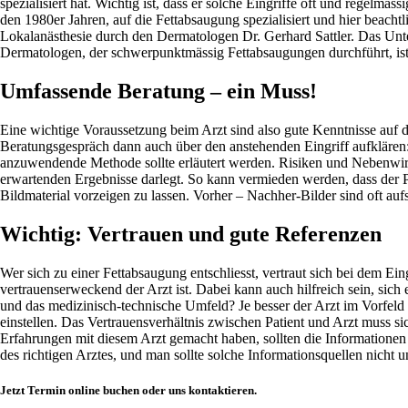
spezialisiert hat. Wichtig ist, dass er solche Eingriffe oft und regelmä
den 1980er Jahren, auf die Fettabsaugung spezialisiert und hier beacht
Lokalanästhesie durch den Dermatologen Dr. Gerhard Sattler. Das Unte
Dermatologen, der schwerpunktmässig Fettabsaugungen durchführt, ist
Umfassende Beratung – ein Muss!
Eine wichtige Voraussetzung beim Arzt sind also gute Kenntnisse auf 
Beratungsgespräch dann auch über den anstehenden Eingriff aufklären
anzuwendende Methode sollte erläutert werden. Risiken und Nebenwirku
erwartenden Ergebnisse darlegt. So kann vermieden werden, dass der Pat
Bildmaterial vorzeigen zu lassen. Vorher – Nachher-Bilder sind oft auf
Wichtig: Vertrauen und gute Referenzen
Wer sich zu einer Fettabsaugung entschliesst, vertraut sich bei dem E
vertrauenserweckend der Arzt ist. Dabei kann auch hilfreich sein, sich
und das medizinisch-technische Umfeld? Je besser der Arzt im Vorfeld 
einstellen. Das Vertrauensverhältnis zwischen Patient und Arzt muss si
Erfahrungen mit diesem Arzt gemacht haben, sollten die Informationen
des richtigen Arztes, und man sollte solche Informationsquellen nicht u
Jetzt Termin online buchen oder uns kontaktieren.