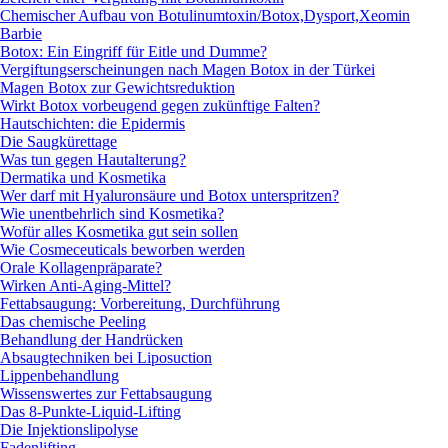
Chemischer Aufbau von Botulinumtoxin/Botox,Dysport,Xeomin
Barbie
Botox: Ein Eingriff für Eitle und Dumme?
Vergiftungserscheinungen nach Magen Botox in der Türkei
Magen Botox zur Gewichtsreduktion
Wirkt Botox vorbeugend gegen zukünftige Falten?
Hautschichten: die Epidermis
Die Saugkürettage
Was tun gegen Hautalterung?
Dermatika und Kosmetika
Wer darf mit Hyaluronsäure und Botox unterspritzen?
Wie unentbehrlich sind Kosmetika?
Wofür alles Kosmetika gut sein sollen
Wie Cosmeceuticals beworben werden
Orale Kollagenpräparate?
Wirken Anti-Aging-Mittel?
Fettabsaugung: Vorbereitung, Durchführung
Das chemische Peeling
Behandlung der Handrücken
Absaugtechniken bei Liposuction
Lippenbehandlung
Wissenswertes zur Fettabsaugung
Das 8-Punkte-Liquid-Lifting
Die Injektionslipolyse
Fadenlifting