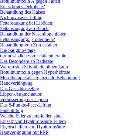
Botulinumtoxin A gegen Falten
Ein schönes Dekolleté?
Behandlung des Halses
Nichtinvasives Lifting
Fettabsaugung bei Lipödem
Fettabsaugung am Bauch
Behandlung der Nasenlippenfalten
Fettabsaugung: ja oder nein?
Behandlung von Zornesfalten
Die Saugkürettage
Grundsätzliches zur Faltentherapie
Das Besondere an Radiesse
Warum sich Schönheit lohnen kann
Botulinumtoxin gegen Hyperhidrose
Mesotherapie als ergänzende Behandlung
Handverjüngung
Das Gesichtspeeling
Lippen-Augmentation
Verbesserung der Lippen
Das 8-Punkte-Face-Lifting
Fadenlifting
Welche Filler zu empfehlen sind
Einsatz von Hyaluronsäure-Fillern
Eigenschaften von Hyaluronsäure
Hautverjüngung mit PRP