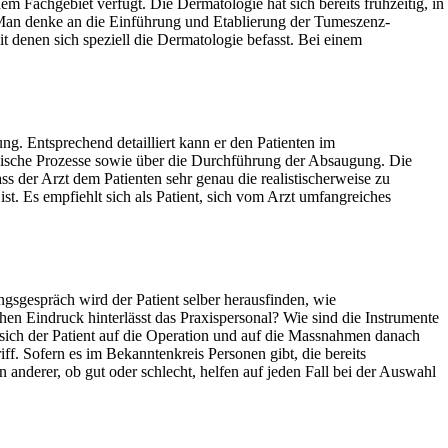
dem Fachgebiet verfügt. Die Dermatologie hat sich bereits frühzeitig, in
t. Man denke an die Einführung und Etablierung der Tumeszenz-
 denen sich speziell die Dermatologie befasst. Bei einem
g. Entsprechend detailliert kann er den Patienten im
gische Prozesse sowie über die Durchführung der Absaugung. Die
s der Arzt dem Patienten sehr genau die realistischerweise zu
st. Es empfiehlt sich als Patient, sich vom Arzt umfangreiches
ngsgespräch wird der Patient selber herausfinden, wie
chen Eindruck hinterlässt das Praxispersonal? Wie sind die Instrumente
 sich der Patient auf die Operation und auf die Massnahmen danach
ff. Sofern es im Bekanntenkreis Personen gibt, die bereits
nderer, ob gut oder schlecht, helfen auf jeden Fall bei der Auswahl