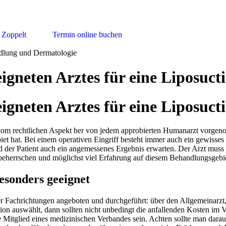
 Zoppelt
Termin online buchen
eigneten Arztes für eine Liposuct
eigneten Arztes für eine Liposuct
f vom rechtlichen Aspekt her von jedem approbierten Humanarzt vorgeno
 hat. Bei einem operativen Eingriff besteht immer auch ein gewisses 
der Patient auch ein angemessenes Ergebnis erwarten. Der Arzt muss a
t beherrschen und möglichst viel Erfahrung auf diesem Behandlungsgeb
esonders geeignet
 Fachrichtungen angeboten und durchgeführt: über den Allgemeinarzt,
ion auswählt, dann sollten nicht unbedingt die anfallenden Kosten im V
ie Mitglied eines medizinischen Verbandes sein. Achten sollte man dara