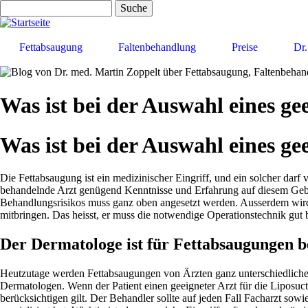
Direkt
Suche
zum
Inhalt
Fettabsaugung
Faltenbehandlung
Preise
Dr.
Was ist bei der Auswahl eines ge
Was ist bei der Auswahl eines ge
Die Fettabsaugung ist ein medizinischer Eingriff, und ein solcher dar
behandelnde Arzt genügend Kenntnisse und Erfahrung auf diesem Gebiet
Behandlungsrisikos muss ganz oben angesetzt werden. Ausserdem wird 
mitbringen. Das heisst, er muss die notwendige Operationstechnik gu
Der Dermatologe ist für Fettabsaugungen b
Heutzutage werden Fettabsaugungen von Ärzten ganz unterschiedlicher
Dermatologen. Wenn der Patient einen geeigneter Arzt für die Liposuct
berücksichtigen gilt. Der Behandler sollte auf jeden Fall Facharzt sow