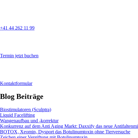
+41 44 262 11 99
Termin jetzt buchen
Kontaktformular
Blog Beiträge
Biostimulatoren (Sculptra)
Liquid Facelifting
Wangenaufbau und -korrektur
Konkurrenz auf dem Anti Aging Markt: Daxxify das neue Antifaltenmitt
BOTOX, Xeomin, Dysport das Botulinumtoxin ohne Tierversuche
Zeichen einer Vergiftung mit Botulinumtoxin