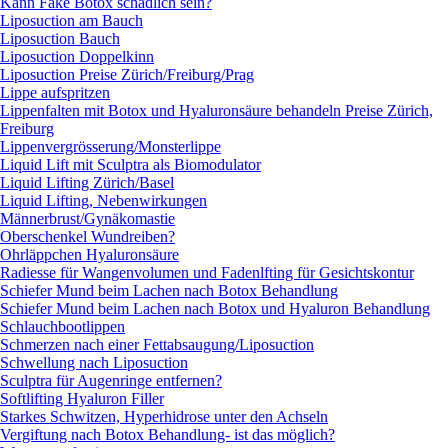
Kann Fake Botox schädlich sein?
Liposuction am Bauch
Liposuction Bauch
Liposuction Doppelkinn
Liposuction Preise Zürich/Freiburg/Prag
Lippe aufspritzen
Lippenfalten mit Botox und Hyaluronsäure behandeln Preise Zürich,
Freiburg
Lippenvergrösserung/Monsterlippe
Liquid Lift mit Sculptra als Biomodulator
Liquid Lifting Zürich/Basel
Liquid Lifting, Nebenwirkungen
Männerbrust/Gynäkomastie
Oberschenkel Wundreiben?
Ohrläppchen Hyaluronsäure
Radiesse für Wangenvolumen und Fadenlfting für Gesichtskontur
Schiefer Mund beim Lachen nach Botox Behandlung
Schiefer Mund beim Lachen nach Botox und Hyaluron Behandlung
Schlauchbootlippen
Schmerzen nach einer Fettabsaugung/Liposuction
Schwellung nach Liposuction
Sculptra für Augenringe entfernen?
Softlifting Hyaluron Filler
Starkes Schwitzen, Hyperhidrose unter den Achseln
Vergiftung nach Botox Behandlung- ist das möglich?