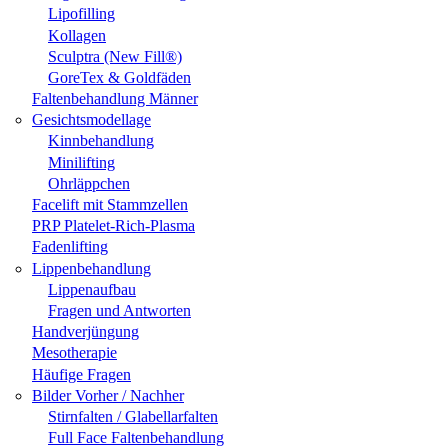
Lipofilling
Kollagen
Sculptra (New Fill®)
GoreTex & Goldfäden
Faltenbehandlung Männer
Gesichtsmodellage
Kinnbehandlung
Minilifting
Ohrläppchen
Facelift mit Stammzellen
PRP Platelet-Rich-Plasma
Fadenlifting
Lippenbehandlung
Lippenaufbau
Fragen und Antworten
Handverjüngung
Mesotherapie
Häufige Fragen
Bilder Vorher / Nachher
Stirnfalten / Glabellarfalten
Full Face Faltenbehandlung