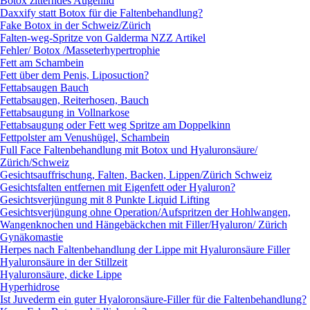
Botox zitterndes Augenlid
Daxxify statt Botox für die Faltenbehandlung?
Fake Botox in der Schweiz/Zürich
Falten-weg-Spritze von Galderma NZZ Artikel
Fehler/ Botox /Masseterhypertrophie
Fett am Schambein
Fett über dem Penis, Liposuction?
Fettabsaugen Bauch
Fettabsaugen, Reiterhosen, Bauch
Fettabsaugung in Vollnarkose
Fettabsaugung oder Fett weg Spritze am Doppelkinn
Fettpolster am Venushügel, Schambein
Full Face Faltenbehandlung mit Botox und Hyaluronsäure/
Zürich/Schweiz
Gesichtsauffrischung, Falten, Backen, Lippen/Zürich Schweiz
Gesichtsfalten entfernen mit Eigenfett oder Hyaluron?
Gesichtsverjüngung mit 8 Punkte Liquid Lifting
Gesichtsverjüngung ohne Operation/Aufspritzen der Hohlwangen,
Wangenknochen und Hängebäckchen mit Filler/Hyaluron/ Zürich
Gynäkomastie
Herpes nach Faltenbehandlung der Lippe mit Hyaluronsäure Filler
Hyaluronsäure in der Stillzeit
Hyaluronsäure, dicke Lippe
Hyperhidrose
Ist Juvederm ein guter Hyaloronsäure-Filler für die Faltenbehandlung?