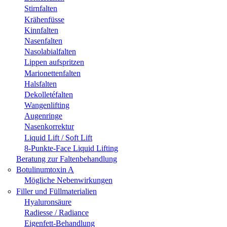
Stirnfalten
Krähenfüsse
Kinnfalten
Nasenfalten
Nasolabialfalten
Lippen aufspritzen
Marionettenfalten
Halsfalten
Dekolletéfalten
Wangenlifting
Augenringe
Nasenkorrektur
Liquid Lift / Soft Lift
8-Punkte-Face Liquid Lifting
Beratung zur Faltenbehandlung
Botulinumtoxin A
Mögliche Nebenwirkungen
Filler und Füllmaterialien
Hyaluronsäure
Radiesse / Radiance
Eigenfett-Behandlung