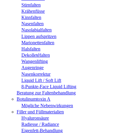
Stirnfalten
Krähenfüsse
Kinnfalten
Nasenfalten
Nasolabialfalten
Lippen aufspritzen
Marionettenfalten
Halsfalten
Dekolletéfalten
Wangenlifting
Augenringe
Nasenkorrektur
Liquid Lift / Soft Lift
8-Punkte-Face Liquid Lifting
Beratung zur Faltenbehandlung
Botulinumtoxin A
Mögliche Nebenwirkungen
Filler und Füllmaterialien
Hyaluronsäure
Radiesse / Radiance
Eigenfett-Behandlung