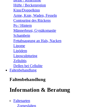
Beine / Reiterhose
Hüfte / Beckenregion
Kinn/Doppelkinn
Arme, Knie, Waden, Fesseln
Contouring des Rückens
Po / Hintern
Männerbrust, Gynäkomastie
Schambein
Fettabsaugung an Hals, Nacken
Lipome
Lipödem
Liposculpturing
Zellulitis
Dellen bei Cellulite
Faltenbehandlung
Faltenbehandlung
Information & Beratung
Faltenarten
Zornesfalten