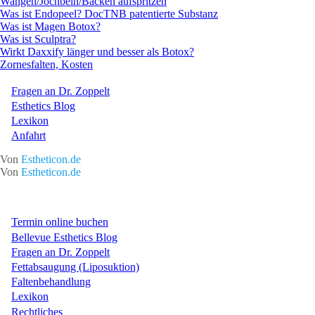
Wangen/Jochbein/Backen aufspritzen
Was ist Endopeel? DocTNB patentierte Substanz
Was ist Magen Botox?
Was ist Sculptra?
Wirkt Daxxify länger und besser als Botox?
Zornesfalten, Kosten
Fragen an Dr. Zoppelt
Esthetics Blog
Lexikon
Anfahrt
Von
Estheticon.de
Von
Estheticon.de
Termin online buchen
Bellevue Esthetics Blog
Fragen an Dr. Zoppelt
Fettabsaugung (Liposuktion)
Faltenbehandlung
Lexikon
Rechtliches