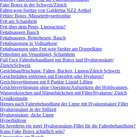
Fake Botox in der Schweiz/Zürich
Falten-weg-Spritze von Galderma NZZ Artikel
Fehler/ Botox /Masseterhypertrophie
Fett am Schambein
Fett über dem Penis, Liposuction?
Fettabsaugen Bauch
Fettabsaugen, Reiterhosen, Bauch
Fettabsaugung in Vollnarkose
Fettabsaugung oder Fett weg Spritze am Doppelkinn
Fettpolster am Venushügel, Schambein
Full Face Faltenbehandlung mit Botox und Hyaluronsäure/
Zürich/Schweiz
Gesichtsauffrischung, Falten, Backen, Lippen/Zürich Schweiz
Gesichtsfalten entfernen mit Eigenfett oder Hyaluron?
Gesichtsverjüngung mit 8 Punkte Liquid Lifting
Gesichtsverjüngung ohne Operation/Aufspritzen der Hohlwangen,
Wangenknochen und Hängebäckchen mit Filler/Hyaluron/ Zürich
Gynäkomastie
Herpes nach Faltenbehandlung der Lippe mit Hyaluronsäure Filler
Hyaluronsäure in der Stillzeit
Hyaluronsäure, dicke Lippe
Hyperhidrose
Ist Juvederm ein guter Hyaloronsäure-Filler für die Faltenbehandlung?
Kann Fake Botox schädlich sein?
Liposuction am Bauch