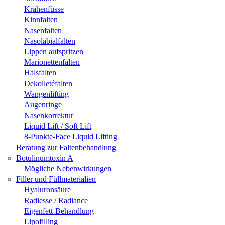
Krähenfüsse
Kinnfalten
Nasenfalten
Nasolabialfalten
Lippen aufspritzen
Marionettenfalten
Halsfalten
Dekolletéfalten
Wangenlifting
Augenringe
Nasenkorrektur
Liquid Lift / Soft Lift
8-Punkte-Face Liquid Lifting
Beratung zur Faltenbehandlung
Botulinumtoxin A
Mögliche Nebenwirkungen
Filler und Füllmaterialien
Hyaluronsäure
Radiesse / Radiance
Eigenfett-Behandlung
Lipofilling