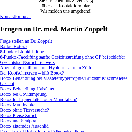
Sie erreichen uns zuverlässig
über das Kontaktformular.
Wir melden uns umgehend!
Kontaktformular
Fragen an Dr. med. Martin Zoppelt
Frage stellen an Dr. Zoppelt
Barbie Botox?
8-Punkte Liquid Lifting
8-Punkte-Facelifting sanfte Gesichtsstraffung ohne OP bei schlaffer
Gesichtshaut/Zürich Schweiz
Augenringe entfernen mit Hyaluronsäure in Zürich
Bei Kopfschmerzen – hilft Botox?
Botox Behandlung bei Masseterhypertrophie/Bruxismus/ schmäleres
Gesicht
Botox Behandlung Halsfalten
Botox bei Covidimpfung
Botox für Lippenfalten oder Mundfalten?
Botox Mundwinkel
Botox ohne Tierversuche?
Botox Preise Zürich
Botox und Sculptra
Botox zitterndes Augenlid
Daxxify statt Botox für die Faltenbehandlung?