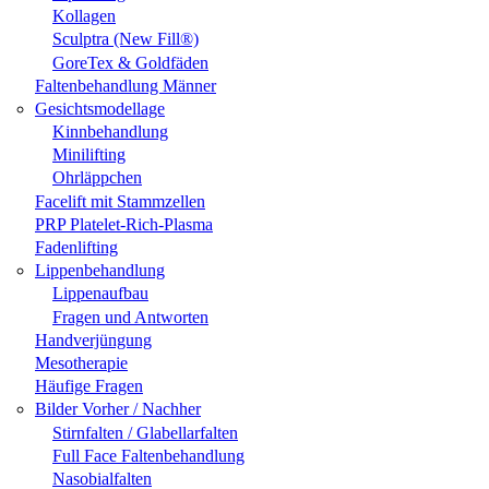
Kollagen
Sculptra (New Fill®)
GoreTex & Goldfäden
Faltenbehandlung Männer
Gesichtsmodellage
Kinnbehandlung
Minilifting
Ohrläppchen
Facelift mit Stammzellen
PRP Platelet-Rich-Plasma
Fadenlifting
Lippenbehandlung
Lippenaufbau
Fragen und Antworten
Handverjüngung
Mesotherapie
Häufige Fragen
Bilder Vorher / Nachher
Stirnfalten / Glabellarfalten
Full Face Faltenbehandlung
Nasobialfalten