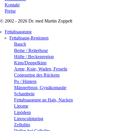
Kontakt
Preise
© 2002 - 2026 Dr. med Martin Zoppelt
Fettabsaugung
Fettabsaug-Regionen
Bauch
Beine / Reiterhose
Hüfte / Beckenregion
Kinn/Doppelkinn
Arme, Knie, Waden, Fesseln
Contouring des Rückens
Po / Hintern
Männerbrust, Gynäkomastie
Schambein
Fettabsaugung an Hals, Nacken
Lipome
Lipödem
Liposculpturing
Zellulitis
Dellen bei Cellulite