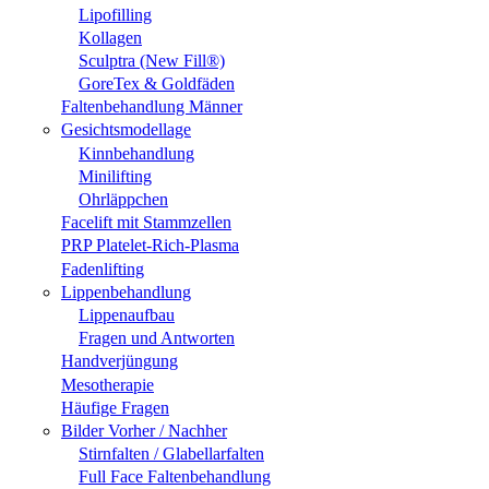
Lipofilling
Kollagen
Sculptra (New Fill®)
GoreTex & Goldfäden
Faltenbehandlung Männer
Gesichtsmodellage
Kinnbehandlung
Minilifting
Ohrläppchen
Facelift mit Stammzellen
PRP Platelet-Rich-Plasma
Fadenlifting
Lippenbehandlung
Lippenaufbau
Fragen und Antworten
Handverjüngung
Mesotherapie
Häufige Fragen
Bilder Vorher / Nachher
Stirnfalten / Glabellarfalten
Full Face Faltenbehandlung