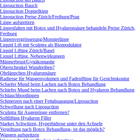
Liposuction Bauch
Liposuction Doppelkinn
Liposuction Preise Zürich/Freiburg/Prag
Lippe aufspritzen
Lippenfalten mit Botox und Hyaluronsäure behandeln Preise Zürich,
Freiburg
Lippenvergrösserung/Monsterlippe
Liquid Lift mit Sculptra als Biomodulator
Liquid Lifting Zürich/Basel
Liquid Lifting, Nebenwirkungen
Männerbrust/Gynäkomastie
Oberschenkel Wundreiben?
Ohrläppchen Hyaluronsäure
Radiesse für Wangenvolumen und Fadenlfting für Gesichtskontur
Schiefer Mund beim Lachen nach Botox Behandlung
Schiefer Mund beim Lachen nach Botox und Hyaluron Behandlung
Schlauchbootlippen
Schmerzen nach einer Fettabsaugung/Liposuction
Schwellung nach Liposuction
Sculptra für Augenringe entfernen?
Softlifting Hyaluron Filler
Starkes Schwitzen, Hyperhidrose unter den Achseln
Vergiftung nach Botox Behandlung- ist das möglich?
Wangen aufspritzen