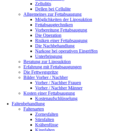
Zellulitis
Dellen bei Cellulite
Allgemeines zur Fettabsaugung
Möglichkeiten der Liposuktion
Fettabsaugtechniken
Vorbereitung Fettabsaugung
Die Operation
Risiken einer Fettabsaugung
Die Nachbehandlung
Narkose bei operativen Eingriffen
Unterbringung
Beratung zur Liposuktion
Erfahrung mit Fettabsaugungen
Die Fettwegspritze
Bilder Vorher / Nachher
Vorher / Nachher Frauen
Vorher / Nachher Männer
Kosten einer Fettabsaugung
Kostenaufschlüsselung
Faltenbehandlung
Faltenarten
Zornesfalten
Stirnfalten
Krähenfüsse
Kinnfalten