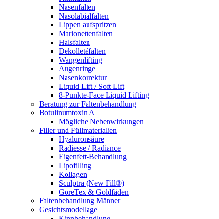
Nasenfalten
Nasolabialfalten
Lippen aufspritzen
Marionettenfalten
Halsfalten
Dekolletéfalten
Wangenlifting
Augenringe
Nasenkorrektur
Liquid Lift / Soft Lift
8-Punkte-Face Liquid Lifting
Beratung zur Faltenbehandlung
Botulinumtoxin A
Mögliche Nebenwirkungen
Filler und Füllmaterialien
Hyaluronsäure
Radiesse / Radiance
Eigenfett-Behandlung
Lipofilling
Kollagen
Sculptra (New Fill®)
GoreTex & Goldfäden
Faltenbehandlung Männer
Gesichtsmodellage
Kinnbehandlung