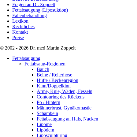
Fragen an Dr. Zoppelt
Fettabsaugung (Liposuktion)
Faltenbehandlung
Lexikon
Rechtliches
Kontakt
Preise
© 2002 - 2026 Dr. med Martin Zoppelt
Fettabsaugung
Fettabsaug-Regionen
Bauch
Beine / Reiterhose
Hüfte / Beckenregion
Kinn/Doppelkinn
Arme, Knie, Waden, Fesseln
Contouring des Rückens
Po / Hintern
Männerbrust, Gynäkomastie
Schambein
Fettabsaugung an Hals, Nacken
Lipome
Lipödem
Liposculpturing