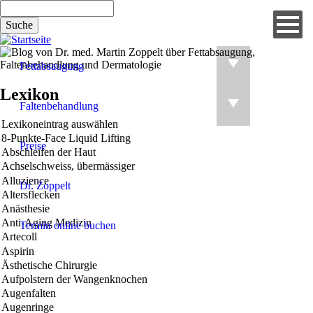
Direkt
Suche
zum
Inhalt
Fettabsaugung
Lexikon
Faltenbehandlung
Preise
Dr. Zoppelt
Termin online buchen